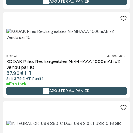
AJOUTER AU PANIER
KODAK
430954021
KODAK Piles Rechargeables Ni-MHAAA 1000mAh x2
Vendu par 10
37,90 €
HT
Soit 3,79 €
HT
l' unité
En stock
AJOUTER AU PANIER