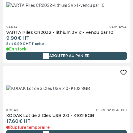
VARTA
VA1532VA
VARTA Piles CR2032 - lithium 3V x1- vendu par 10
9,90 €
HT
Soit 0,99 €
HT
l' unité
En stock
AJOUTER AU PANIER
KODAK
DEK1002.08GBX3
KODAK Lot de 3 Clés USB 2.0 - K102 8GB
17,60 €
HT
Rupture temporaire