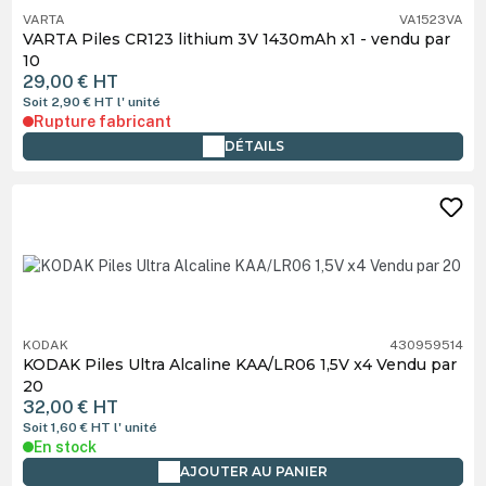
VARTA
VA1523VA
VARTA Piles CR123 lithium 3V 1430mAh x1 - vendu par
10
29,00 €
HT
Soit 2,90 €
HT
l' unité
Rupture fabricant
DÉTAILS
KODAK
430959514
KODAK Piles Ultra Alcaline KAA/LR06 1,5V x4 Vendu par
20
32,00 €
HT
Soit 1,60 €
HT
l' unité
En stock
AJOUTER AU PANIER