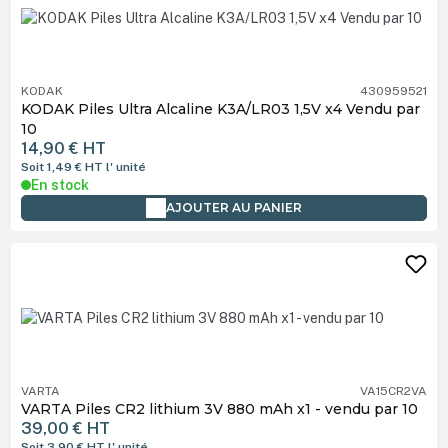
KODAK
430959521
KODAK Piles Ultra Alcaline K3A/LR03 1,5V x4 Vendu par
10
14,90 €
HT
Soit 1,49 €
HT
l' unité
En stock
AJOUTER AU PANIER
VARTA
VA15CR2VA
VARTA Piles CR2 lithium 3V 880 mAh x1 - vendu par 10
39,00 €
HT
Soit 3,90 €
HT
l' unité