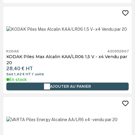
KODAK
430952867
KODAK Piles Max Alcalin KAA/LR06 1,5 V - x4 Vendu par
20
28,40 €
HT
Soit 1,42 €
HT
l' unité
En stock
AJOUTER AU PANIER