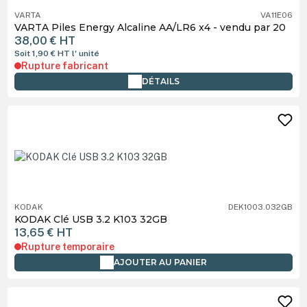
VARTA
VA11E06
VARTA Piles Energy Alcaline AA/LR6 x4 - vendu par 20
38,00 €
HT
Soit 1,90 €
HT
l' unité
Rupture fabricant
DÉTAILS
KODAK
DEK1003.032GB
KODAK Clé USB 3.2 K103 32GB
13,65 €
HT
Rupture temporaire
AJOUTER AU PANIER