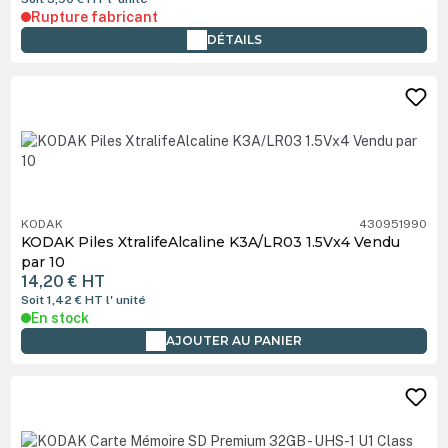
Rupture fabricant
DÉTAILS
KODAK
430951990
KODAK Piles XtralifeAlcaline K3A/LR03 1.5Vx4 Vendu
par 10
14,20 €
HT
Soit 1,42 €
HT
l' unité
En stock
AJOUTER AU PANIER