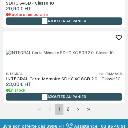
SDHC 64GB - Classe 10
20,90 €
HT
Rupture temporaire
AJOUTER AU PANIER
INTEGRAL
INULTIMA8GB
INTEGRAL Carte Mémoire SDHC:XC 8GB 2.0 - Classe 10
23,00 €
HT
En stock
AJOUTER AU PANIER
Page
Page
1
2
Livraison offerte dès 399€ HT
Assistance 03 86 40 91 