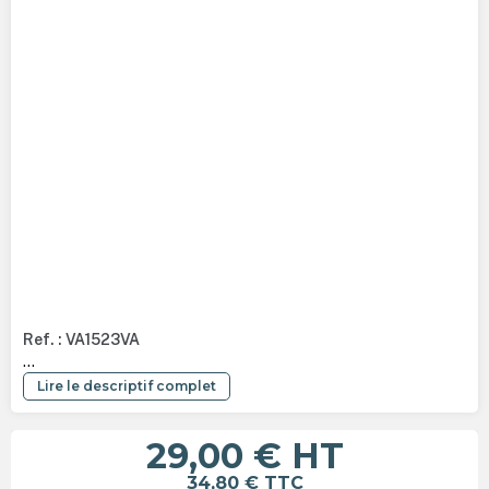
Ref. : VA1523VA
...
Lire le descriptif complet
29,00 €
HT
34,80 €
TTC