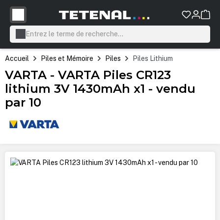
tenu principal
Accueil
Piles et Mémoire
Piles
Piles Lithium
VARTA - VARTA Piles CR123
lithium 3V 1430mAh x1 - vendu
par 10
Ignorer la galerie d'images