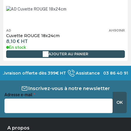
AD
AH901NR
Cuvette ROUGE 18x24cm
8,10 €
HT
En stock
AJOUTER AU PANIER
Livraison offerte dès 399€ HT
Assistance 03 86 40 91 
Inscrivez-vous à notre newsletter
Adresse e-mail
*
OK
A propos