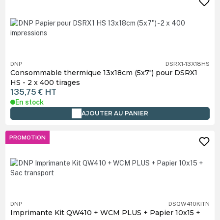
DNP
DSRX1-13X18HS
Consommable thermique 13x18cm (5x7") pour DSRX1
HS - 2 x 400 tirages
135,75 €
HT
En stock
AJOUTER AU PANIER
PROMOTION
DNP
DSQW410KITN
Imprimante Kit QW410 + WCM PLUS + Papier 10x15 +