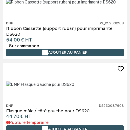
DNP
DS_25203210S
Ribbon Cassette (support ruban) pour imprimante
DS620
54,00 €
HT
Sur commande
AJOUTER AU PANIER
DNP
DS23208760S
Flasque mâle / côté gauche pour DS620
44,70 €
HT
Rupture temporaire
AJOUTER AU PANIER