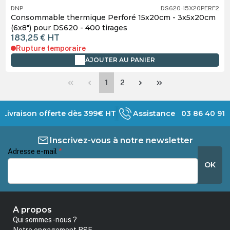
DNP
DS620-15X20PERF2
Consommable thermique Perforé 15x20cm - 3x5x20cm
(6x8") pour DS620 - 400 tirages
183,25 €
HT
Rupture temporaire
AJOUTER AU PANIER
Page
Page
1
2
Livraison offerte dès 399€ HT
Assistance 03 86 40 91 
Inscrivez-vous à notre newsletter
Adresse e-mail
*
OK
A propos
Qui sommes-nous ?