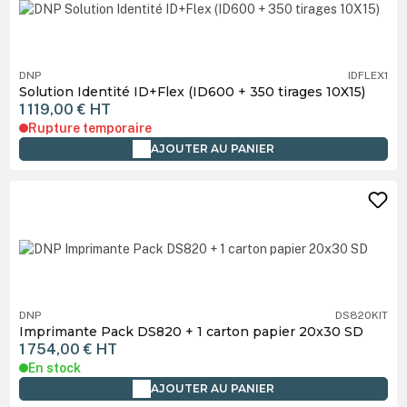
DNP
IDFLEX1
Solution Identité ID+Flex (ID600 + 350 tirages 10X15)
1 119,00 €
HT
Rupture temporaire
AJOUTER AU PANIER
DNP
DS820KIT
Imprimante Pack DS820 + 1 carton papier 20x30 SD
1 754,00 €
HT
En stock
AJOUTER AU PANIER