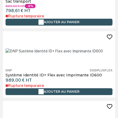
Sac transport
869,00 €
HT
-8%
798,61 €
HT
Rupture temporaire
AJOUTER AU PANIER
DNP
DSIDPLUSFLEX
Système Identité ID+ Flex avec Imprimante ID600
989,00 €
HT
Rupture temporaire
AJOUTER AU PANIER