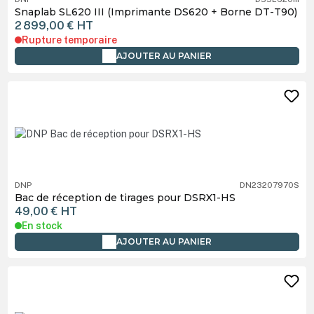
Snaplab SL620 III (Imprimante DS620 + Borne DT-T90)
2 899,00 €
HT
Rupture temporaire
AJOUTER AU PANIER
DNP
DN23207970S
Bac de réception de tirages pour DSRX1-HS
49,00 €
HT
En stock
AJOUTER AU PANIER