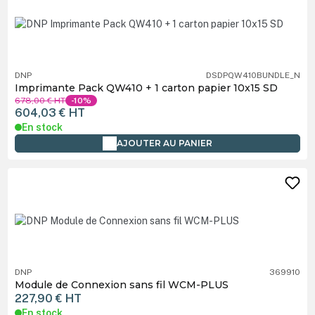
DNP
DSDPQW410BUNDLE_N
Imprimante Pack QW410 + 1 carton papier 10x15 SD
678,00 €
HT
-10%
604,03 €
HT
En stock
AJOUTER AU PANIER
DNP
369910
Module de Connexion sans fil WCM-PLUS
227,90 €
HT
En stock