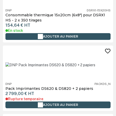
DNP
DSRX1-15X20HS
Consommable thermique 15x20cm (6x8") pour DSRX1
HS - 2 x 350 tirages
154,64 €
HT
En stock
AJOUTER AU PANIER
DNP
PACKDS_N
Pack Imprimantes DS620 & DS820 + 2 papiers
2 799,00 €
HT
Rupture temporaire
AJOUTER AU PANIER