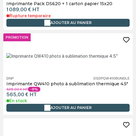
Imprimante Pack DS620 + 1 carton papier 15x20
1 089,00 €
HT
Rupture temporaire
AJOUTER AU PANIER
PROMOTION
DNP
DSDPQW410BUNDLE
Imprimante QW410 photo à sublimation thermique 4.5"
625,00 €
HT
-9%
565,00 €
HT
En stock
AJOUTER AU PANIER