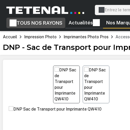
recherche
Passer à la navigation principale
Actualités
Nos Marq
TOUS NOS RAYONS
Accueil
Impression Photo
Imprimantes Photo Pros
Accesso
DNP - Sac de Transport pour Im
Ignorer la galerie d'images