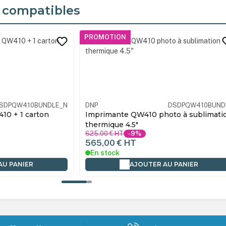
 compatibles
its
PROMOTION
DSDPQW410BUNDLE
DNP
DSQW410KI
oto à sublimation
Imprimante Kit QW410 + WCM PLUS 
Papier 10x15 + Sac transport
869,00 €
HT
-8%
798,61 €
HT
Rupture temporaire
AU PANIER
AJOUTER AU PANIER