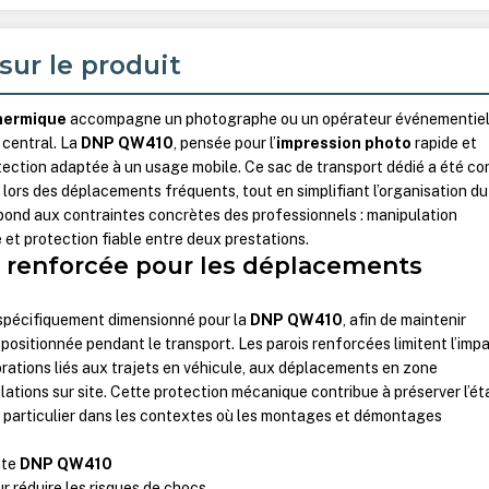
sur le produit
hermique
accompagne un photographe ou un opérateur événementiel,
 central. La
DNP QW410
, pensée pour l’
impression photo
rapide et
otection adaptée à un usage mobile. Ce sac de transport dédié a été c
 lors des déplacements fréquents, tout en simplifiant l’organisation du
 répond aux contraintes concrètes des professionnels : manipulation
e et protection fiable entre deux prestations.
 renforcée pour les déplacements
spécifiquement dimensionné pour la
DNP QW410
, afin de maintenir
positionnée pendant le transport. Les parois renforcées limitent l’imp
brations liés aux trajets en véhicule, aux déplacements en zone
lations sur site. Cette protection mécanique contribue à préserver l’ét
n particulier dans les contextes où les montages et démontages
nte
DNP QW410
r réduire les risques de chocs