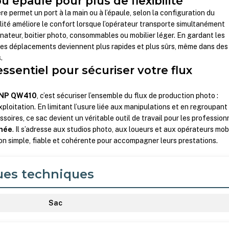
 épaule pour plus de flexibilité
e permet un port à la main ou à l’épaule, selon la configuration du
lité améliore le confort lorsque l’opérateur transporte simultanément
inateur, boitier photo, consommables ou mobilier léger. En gardant les
, les déplacements deviennent plus rapides et plus sûrs, même dans des
.
ssentiel pour sécuriser votre flux
NP QW410
, c’est sécuriser l’ensemble du flux de production photo :
exploitation. En limitant l’usure liée aux manipulations et en regroupant
soires, ce sac devient un véritable outil de travail pour les profession
anée
. Il s’adresse aux studios photo, aux loueurs et aux opérateurs mob
on simple, fiable et cohérente pour accompagner leurs prestations.
ues techniques
Sac