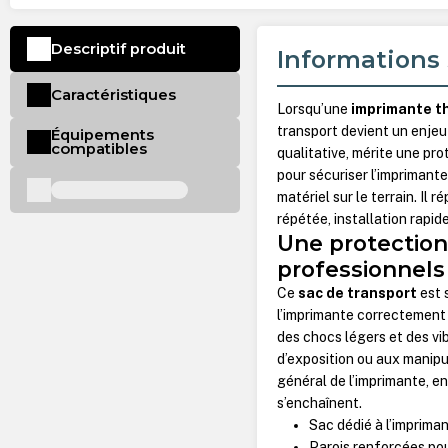
Descriptif produit
Informations 
Caractéristiques
Lorsqu’une
imprimante t
transport devient un enjeu
Équipements
compatibles
qualitative, mérite une pr
pour sécuriser l’imprimante
matériel sur le terrain. Il
répétée, installation rapid
Une protection
professionnels
Ce
sac de transport
est 
l’imprimante correctement 
des chocs légers et des vi
d’exposition ou aux manipu
général de l’imprimante, e
s’enchaînent.
Sac dédié à l’imprima
Parois renforcées pou