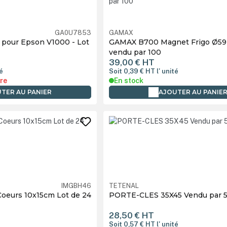
GA0U7853
GAMAX
ur Epson V1000 - Lot
GAMAX B700 Magnet Frigo Ø5
vendu par 100
39,00 €
HT
té
Soit 0,39 €
HT
l' unité
re
En stock
TER AU PANIER
AJOUTER AU PANIE
IMGBH46
TETENAL
Coeurs 10x15cm Lot de 24
PORTE-CLES 35X45 Vendu par 
28,50 €
HT
é
Soit 0,57 €
HT
l' unité