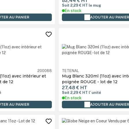
82,44 €
HT
é
Soit 2,29 €
HT
le mug
En stock
TER AU PANIER
AJOUTER AU PANIE
200088
TETENAL
1oz) avec intérieur et
Mug Blanc 320ml (11oz) avec int
t de 12
poignée ROUGE - lot de 12
27,48 €
HT
é
Soit 2,29 €
HT
l' unité
En stock
TER AU PANIER
AJOUTER AU PANIE