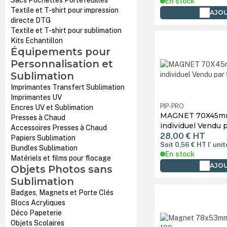
Sacs Pochettes Portefeuilles
En stock
Textile et T-shirt pour impression
AJOU
directe DTG
Textile et T-shirt pour sublimation
Kits Echantillon
Équipements pour
Personnalisation et
Sublimation
Imprimantes Transfert Sublimation
Imprimantes UV
PIP-PRO
Encres UV et Sublimation
MAGNET 70X45mm
Presses à Chaud
individuel Vendu 
Accessoires Presses à Chaud
28,00 €
HT
Papiers Sublimation
Soit 0,56 €
HT
l' unit
Bundles Sublimation
En stock
Matériels et films pour flocage
AJOU
Objets Photos sans
Sublimation
Badges, Magnets et Porte Clés
Blocs Acryliques
Déco Papeterie
Objets Scolaires