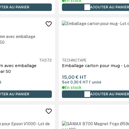
En stock
TER AU PANIER
AJOUTER AU PANIE
TH372
TECHNOTAPE
 avec emballage
Emballage carton pour mug - Lo
par 50
15,00 €
HT
é
Soit 0,30 €
HT
l' unité
En stock
TER AU PANIER
AJOUTER AU PANIE