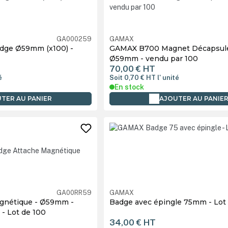
GA000259
GAMAX
dge Ø59mm (x100) -
GAMAX B700 Magnet Décapsul
Ø59mm - vendu par 100
70,00 €
HT
é
Soit 0,70 €
HT
l' unité
En stock
TER AU PANIER
AJOUTER AU PANIE
GA00RR59
GAMAX
gnétique - Ø59mm -
Badge avec épingle 75mm - Lot
- Lot de 100
34,00 €
HT