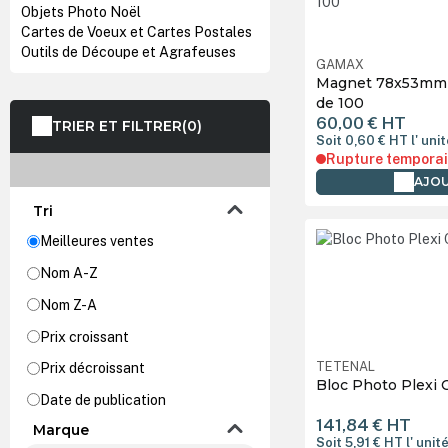
Objets Photo Noël
Cartes de Voeux et Cartes Postales
Outils de Découpe et Agrafeuses
GAMAX
Magnet 78x53mm po
de 100
60,00 €
HT
TRIER ET FILTRER
(0)
Soit 0,60 €
HT
l' uni
Rupture temporai
AJOU
Tri
Meilleures ventes
Nom A-Z
Nom Z-A
Prix croissant
TETENAL
Prix décroissant
Bloc Photo Plexi 
Date de publication
141,84 €
HT
Marque
Soit 5,91 €
HT
l' unit