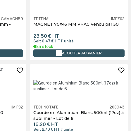
GAMAGN59
TETENAL
IMFZ02
9mm -
MAGNET 70X45 MM VRAC Vendu par 50
23,50 €
HT
Soit 0,47 €
HT
l' unité
En stock
R
AJOUTER AU PANIER
IMIP02
TECHNOTAPE
200943
50
Gourde en Aluminium Blanc 500ml (17oz) à
sublimer - Lot de 6
16,20 €
HT
Soit 2,70 €
HT
l' unité