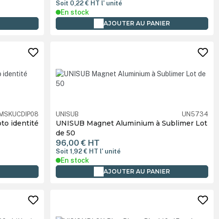
Soit 0,22 €
HT
l' unité
En stock
R
AJOUTER AU PANIER
IMSKUCDIP08
UNISUB
UN5734
to identité
UNISUB Magnet Aluminium à Sublimer Lot
de 50
96,00 €
HT
Soit 1,92 €
HT
l' unité
En stock
R
AJOUTER AU PANIER