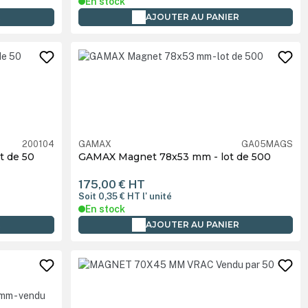
En stock
R
AJOUTER AU PANIER
200104
GAMAX
GA05MAGS
t de 50
GAMAX Magnet 78x53 mm - lot de 500
175,00 €
HT
Soit 0,35 €
HT
l' unité
En stock
R
AJOUTER AU PANIER