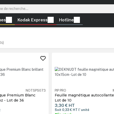
ues
Kodak Express
Hotline
ts)
NOTSPS073
PIP PRO
que Premium Blanc
Feuille magnétique autocollante
brillant 330ml / 11oz - Lot de 36
Lot de 10
3,30 €
HT
g
Soit 0,33 €
HT
l' unité