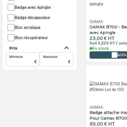
Badge avec épingle
S-RACE
Badge décapsuleur
SAWGRASS
GAMAX
GAMAX B700 - Ba
Bloc acrylique
SECABO
avec épingle
23,00 €
HT
Bloc récupérateur
SEF
Soit 0,23 €
HT
l' unit
Boite
Prix
En stock
SEFA
AJOU
Minimum
Maximum
Cadre magnétique
TECHNOTAPE
€
€
Cadre photo
TETENAL
Calendrier de l'Avent
TEXTPRINT
Carnet
UNISUB
Cartouche d'encre
WALTHER DESIGN
GAMAX
Colle et Adhésif
XTOOL
Badge attache ma
Pour Gamax B700 
Cutter
ZEP
85,00 €
HT