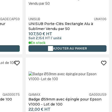
GADECAP59
UNISUB
UN4106
eur
UNISUB Porte-Clés Rectangle Alu à
Sublimer Vendu par 50
107,50 €
HT
Soit 2,15 €
HT
l' unité
En stock
R
AJOUTER AU PANIER
GA000075
GAMAX
GA000U59
 de 100
Badge Ø59mm avec épingle pour Epson
V1000 - Lot de 100
22,00 €
HT