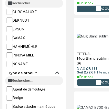
En stock
AJOU
CHROMALUXE
DEKNUDT
EPSON
GAMAX
HAHNEMÜHLE
TETENAL
INNOVA MILL
Mug Blanc sublima
36
NONAME
97,92 €
HT
Soit 2,72 €
HT
le mu
PELEMAN
Type de produit
En stock
PIP PRO
AJOU
Agent de démoulage
PIP-PRO
Badge
PROMATTEX
Badge attache magnétique
RICOH