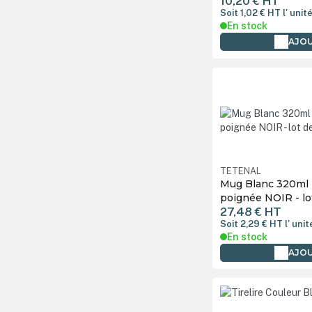
10,20 €
HT
Soit 1,02 €
HT
l' unit
Porte-clés
En stock
Pot à crayon
AJOU
Poudre thermofusible
Presse à casquette
Presse à chaud
Presse à mug
Purificateur d'air
TETENAL
Mug Blanc 320ml (1
Sac
poignée NOIR - lo
27,48 €
HT
T-shirt
Soit 2,29 €
HT
l' unit
En stock
Tapis de souris
AJOU
Traceur de découpe
Trousse