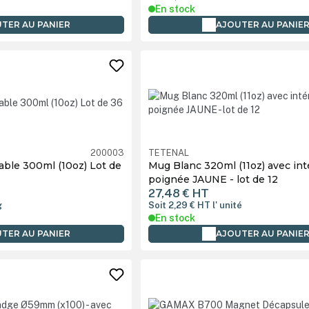
En stock
TER AU PANIER
AJOUTER AU PANIE
200003
TETENAL
ble 300ml (10oz) Lot de
Mug Blanc 320ml (11oz) avec int
poignée JAUNE - lot de 12
27,48 €
HT
g
Soit 2,29 €
HT
l' unité
En stock
TER AU PANIER
AJOUTER AU PANIE