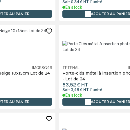
é
Soit 0,34 €
HT
l' unité
En stock
TER AU PANIER
AJOUTER AU PANIE
IMGBSG46
TETENAL
Neige 10x15cm Lot de 24
Porte-clés métal à insertion pho
- Lot de 24
83,52 €
HT
é
Soit 3,48 €
HT
l' unité
En stock
TER AU PANIER
AJOUTER AU PANIE