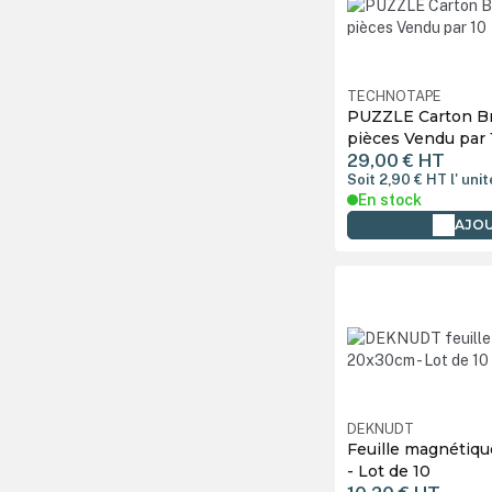
Liquide de maintenance
Liquide de nettoyage
Machine
TECHNOTAPE
PUZZLE Carton Bri
Machine à porte clés
pièces Vendu par 
29,00 €
HT
Magnet
Soit 2,90 €
HT
l' unit
Mug
En stock
AJOU
Outil de découpe
Papier jet d'encre
Pinces déco
Planche à découper
Plaque aluminium
DEKNUDT
Plaque bois
Feuille magnétiq
- Lot de 10
Poche d'encre