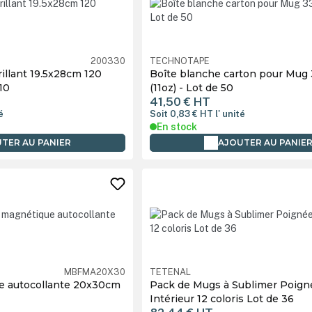
200330
TECHNOTAPE
llant 19.5x28cm 120
Boîte blanche carton pour Mug
10
(11oz) - Lot de 50
41,50 €
HT
é
Soit 0,83 €
HT
l' unité
En stock
TER AU PANIER
AJOUTER AU PANIE
MBFMA20X30
TETENAL
ue autocollante 20x30cm
Pack de Mugs à Sublimer Poign
Intérieur 12 coloris Lot de 36