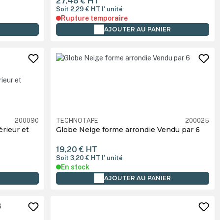
27,48 €
HT
Soit 2,29 €
HT
l' unité
Rupture temporaire
R
AJOUTER AU PANIER
200090
TECHNOTAPE
200025
érieur et
Globe Neige forme arrondie Vendu par 6
19,20 €
HT
Soit 3,20 €
HT
l' unité
En stock
R
AJOUTER AU PANIER