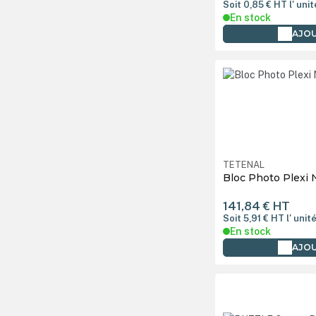
Encre sublimation
Soit 0,85 €
HT
l' unit
En stock
Feuille magnétique
AJOU
autocollante
Film de transfert
Flacon d'encre
Gabarit
Gourde
TETENAL
Imprimante DTG/DTF
Bloc Photo Plexi 
Imprimante UV LED
141,84 €
HT
Imprimante grand format
Soit 5,91 €
HT
l' unit
En stock
Imprimante sublimation
AJOU
Jouet
Kit Presse