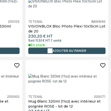
200105
TETENAL
IMAVB46
 330ml
VISIONBLOX Bloc Photo Plexi 10x15cm Lot
de 20
230,20 €
HT
Soit 11,51 €
HT
l' unité
En stock
R
AJOUTER AU PANIER
200065
TETENAL
200071
ée et
Mug Blanc 320ml (11oz) avec intérieur et
poignée ROSE - lot de 12