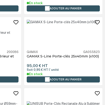
En stock
R
AJOUTER AU PANIER
200086
GAMAX
GA055823
érieur et
GAMAX S-Line Porte-clés 25x40mm (x100)
95,00 €
HT
Soit 0,95 €
HT
l' unité
En stock
R
AJOUTER AU PANIER