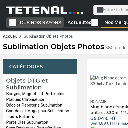
recherche
Passer à la navigation principale
Actualités
Nos Marq
TOUS NOS RAYONS
Accueil
Sublimation Objets Photos
Sublimation Objets Photos
(380 produi
CATÉGORIES
Objets DTG et
Sublimation
Badges, Magnets et Porte-clés
Plaques Chromaluxe
NONAME
Déco et Papeterie Sublimation
Mug blanc cérami
Gourdes et Mugs pour Sublimation
Jouets Enfants
68,04 €
HT
Porte Clés Sublimation
Soit 1,89 €
HT
le mu