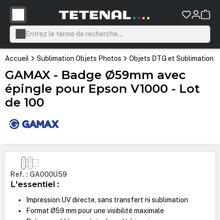
tenu principal
Accueil
Sublimation Objets Photos
Objets DTG et Sublimation
GAMAX - Badge Ø59mm avec
épingle pour Epson V1000 - Lot
de 100
Ignorer la galerie d'images
Ref. : GA000U59
L'essentiel :
Impression UV directe, sans transfert ni sublimation
Format Ø59 mm pour une visibilité maximale