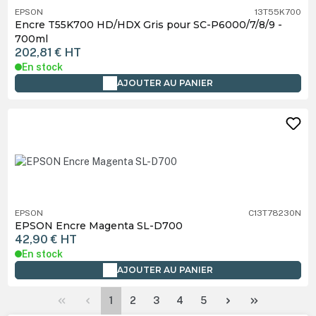
EPSON
13T55K700
Encre T55K700 HD/HDX Gris pour SC-P6000/7/8/9 -
700ml
202,81 €
HT
En stock
AJOUTER AU PANIER
EPSON
C13T78230N
EPSON Encre Magenta SL-D700
42,90 €
HT
En stock
AJOUTER AU PANIER
Page
Page
Page
Page
Page
1
2
3
4
5