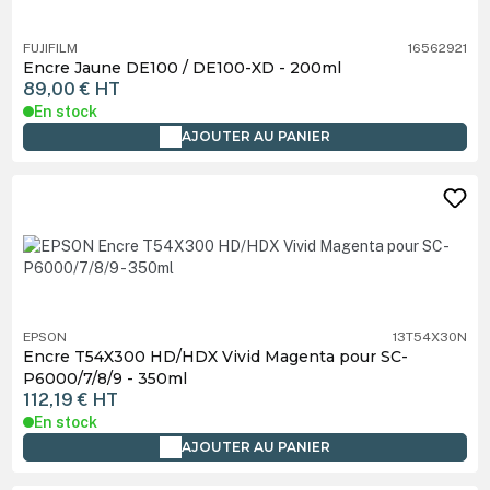
FUJIFILM
16562921
Encre Jaune DE100 / DE100-XD - 200ml
89,00 €
HT
En stock
AJOUTER AU PANIER
EPSON
13T54X30N
Encre T54X300 HD/HDX Vivid Magenta pour SC-
P6000/7/8/9 - 350ml
112,19 €
HT
En stock
AJOUTER AU PANIER