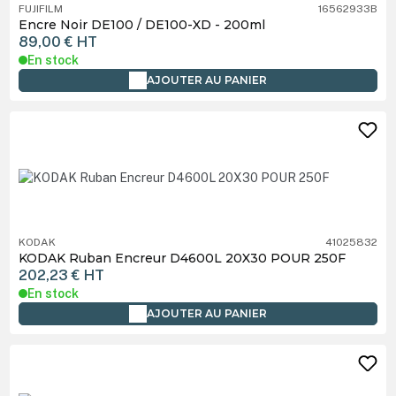
FUJIFILM
16562933B
Encre Noir DE100 / DE100-XD - 200ml
89,00 €
HT
En stock
AJOUTER AU PANIER
KODAK
41025832
KODAK Ruban Encreur D4600L 20X30 POUR 250F
202,23 €
HT
En stock
AJOUTER AU PANIER