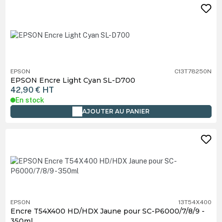
EPSON
C13T78250N
EPSON Encre Light Cyan SL-D700
42,90 €
HT
En stock
AJOUTER AU PANIER
EPSON
13T54X400
Encre T54X400 HD/HDX Jaune pour SC-P6000/7/8/9 -
350ml