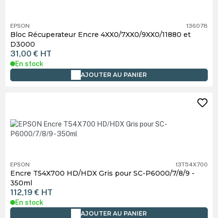
EPSON
136078
Bloc Récuperateur Encre 4XX0/7XX0/9XX0/11880 et
D3000
31,00 €
HT
En stock
AJOUTER AU PANIER
EPSON
13T54X700
Encre T54X700 HD/HDX Gris pour SC-P6000/7/8/9 -
350ml
112,19 €
HT
En stock
AJOUTER AU PANIER