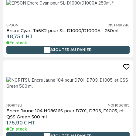
EPSON
C13T46K240
Encre Cyan T46K2 pour SL-D1000/D1000A - 250ml
48,75 €
HT
En stock
AJOUTER AU PANIER
NORITSU
NOH086165
Encre Jaune 104 H086165 pour D701, D703, D1005, et
QSS Green 500 ml
175,90 €
HT
En stock
AJOUTER AU PANIER