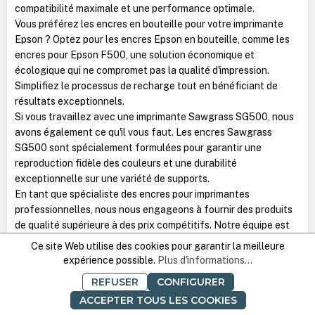
compatibilité maximale et une performance optimale.
Vous préférez les encres en bouteille pour votre imprimante
Epson ? Optez pour les encres Epson en bouteille, comme les
encres pour Epson F500, une solution économique et
écologique qui ne compromet pas la qualité d'impression.
Simplifiez le processus de recharge tout en bénéficiant de
résultats exceptionnels.
Si vous travaillez avec une imprimante Sawgrass SG500, nous
avons également ce qu'il vous faut. Les encres Sawgrass
SG500 sont spécialement formulées pour garantir une
reproduction fidèle des couleurs et une durabilité
exceptionnelle sur une variété de supports.
En tant que spécialiste des encres pour imprimantes
professionnelles, nous nous engageons à fournir des produits
de qualité supérieure à des prix compétitifs. Notre équipe est
toujours prête à vous conseiller et à répondre à toutes vos
Ce site Web utilise des cookies pour garantir la meilleure
questions pour vous aider à choisir les encres adaptées à vos
expérience possible.
Plus d'informations...
besoins spécifiques et à votre parc d'imprimantes.
REFUSER
CONFIGURER
ACCEPTER TOUS LES COOKIES
Livraison offerte dès 399€ HT
Assistance 03 86 40 91 