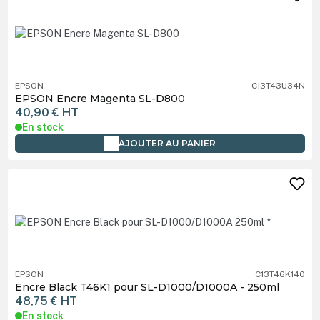
EPSON
C13T43U34N
EPSON Encre Magenta SL-D800
40,90 €
HT
En stock
AJOUTER AU PANIER
EPSON
C13T46K140
Encre Black T46K1 pour SL-D1000/D1000A - 250ml
48,75 €
HT
En stock