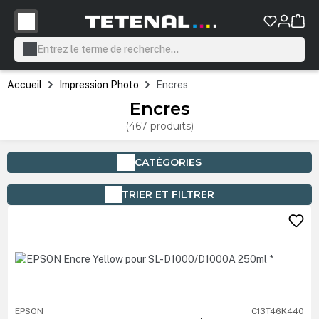
tenu principal
Accueil
Impression Photo
Encres
Encres
(467 produits)
CATÉGORIES
TRIER ET FILTRER
EPSON
C13T46K440