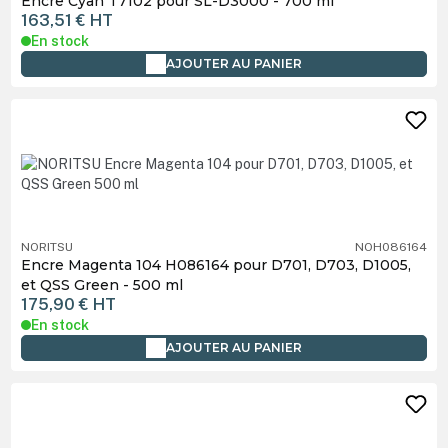
Encre Cyan T7102 pour SL-D3000 - 700 ml
163,51 €
HT
En stock
AJOUTER AU PANIER
NORITSU
NOH086164
Encre Magenta 104 H086164 pour D701, D703, D1005,
et QSS Green - 500 ml
175,90 €
HT
En stock
AJOUTER AU PANIER