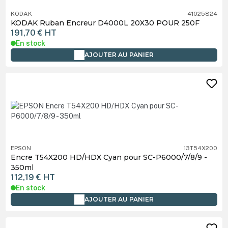
KODAK
41025824
KODAK Ruban Encreur D4000L 20X30 POUR 250F
191,70 €
HT
En stock
AJOUTER AU PANIER
EPSON
13T54X200
Encre T54X200 HD/HDX Cyan pour SC-P6000/7/8/9 -
350ml
112,19 €
HT
En stock
AJOUTER AU PANIER