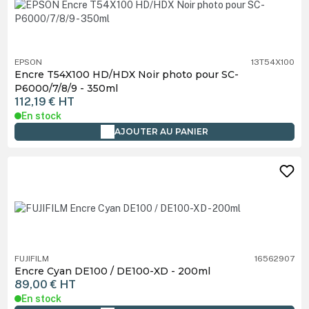
EPSON
13T54X100
Encre T54X100 HD/HDX Noir photo pour SC-
P6000/7/8/9 - 350ml
112,19 €
HT
En stock
AJOUTER AU PANIER
FUJIFILM
16562907
Encre Cyan DE100 / DE100-XD - 200ml
89,00 €
HT
En stock