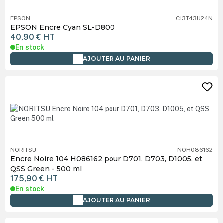
EPSON
C13T43U24N
EPSON Encre Cyan SL-D800
40,90 €
HT
En stock
AJOUTER AU PANIER
NORITSU
NOH086162
Encre Noire 104 H086162 pour D701, D703, D1005, et
QSS Green - 500 ml
175,90 €
HT
En stock
AJOUTER AU PANIER