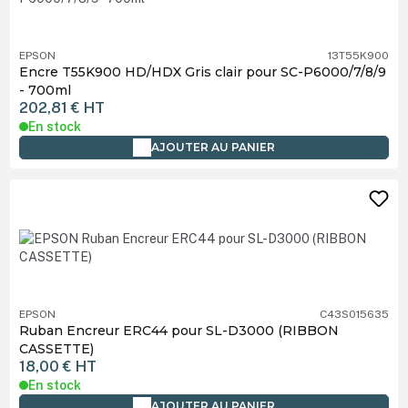
EPSON
13T55K900
Encre T55K900 HD/HDX Gris clair pour SC-P6000/7/8/9
- 700ml
202,81 €
HT
En stock
AJOUTER AU PANIER
EPSON
C43S015635
Ruban Encreur ERC44 pour SL-D3000 (RIBBON
CASSETTE)
18,00 €
HT
En stock
AJOUTER AU PANIER