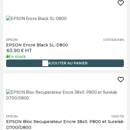
EPSON
C13T43U14N
EPSON Encre Black SL-D800
40,90 €
HT
En stock
AJOUTER AU PANIER
EPSON
136079
EPSON Bloc Recuperateur Encre 38x0, P800 et Surelab
D700/D800