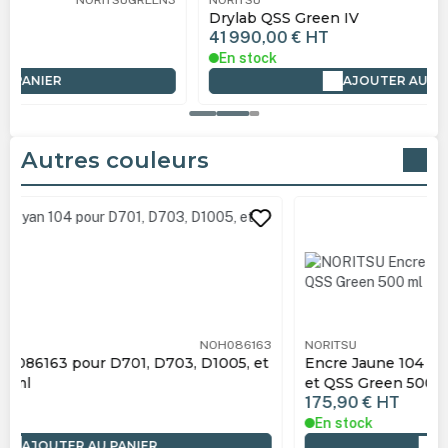
Drylab QSS Green IV
41 990,00 €
HT
En stock
AJOUTER AU PANIER
Autres couleurs
Ignorer la galerie de produits
NORITSU
NOH086165
Encre Jaune 104 H086165 pour D701, D703, D1005,
et QSS Green 500 ml
175,90 €
HT
En stock
AJOUTER AU PANIER