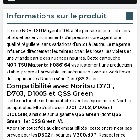
Informations sur le produit
L’encre NORITSU Magenta 104 a été pensée pour les ateliers
photo et les environnements d’impression qui exigent une
qualité régulière, sans variations d’un lot à l’autre. Le magenta
influence directement les teintes chair, les roses, les violets et
une grande partie des nuances neutres. Cette cartouche
NORITSU Magenta H086164
vise justement une production
stable, propre et prévisible, en adéquation avec les workflows
des imprimantes Noritsu série D et QSS Green.
Compatibilité avec Noritsu D701,
D703, D1005 et QSS Green
Cette cartouche est compatible avec les équipements Noritsu
compatibles. Elle s’utilise sur
D701
,
D703
,
D1005
et
D1005HR
, ainsi que sur la gamme
QSS Green
(dont
QSS
Green III
et
QSS Green IV
).
Attention toutefois aux incompatibilités : cette encre n’est pas
prévue pour les
D502
ni pour les
M300/dDP
. Respecter ce