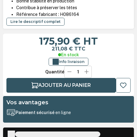
Bonne stabilité en production
Contribue à préserver les têtes
Référence fabricant : H086164
Lire le descriptif complet
175,90 €
HT
211,08 €
TTC
En stock
Info livraison
Quantité
AJOUTER AU PANIER
Vos avantages
Paiement sécurisé
en ligne