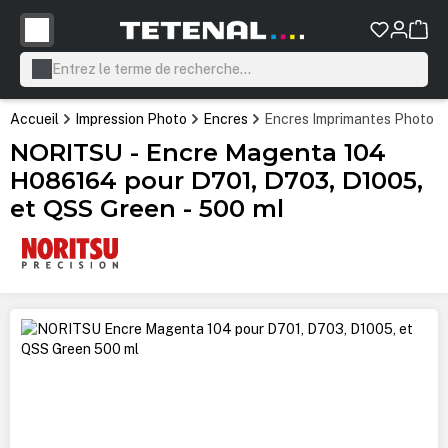
tenu principal
Accueil
Impression Photo
Encres
Encres Imprimantes Photo P
NORITSU - Encre Magenta 104
H086164 pour D701, D703, D1005,
et QSS Green - 500 ml
Ignorer la galerie d'images