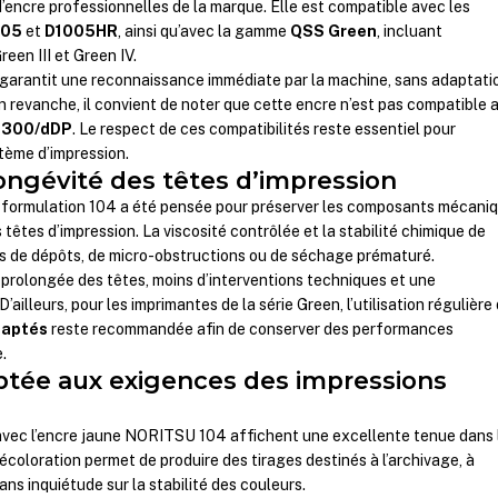
d’encre professionnelles de la marque. Elle est compatible avec les
005
et
D1005HR
, ainsi qu’avec la gamme
QSS Green
, incluant
en III et Green IV.
 garantit une reconnaissance immédiate par la machine, sans adaptatio
 revanche, il convient de noter que cette encre n’est pas compatible 
300/dDP
. Le respect de ces compatibilités reste essentiel pour
stème d’impression.
longévité des têtes d’impression
la formulation 104 a été pensée pour préserver les composants mécani
s têtes d’impression. La viscosité contrôlée et la stabilité chimique de
ues de dépôts, de micro-obstructions ou de séchage prématuré.
e prolongée des têtes, moins d’interventions techniques et une
ailleurs, pour les imprimantes de la série Green, l’utilisation régulière
daptés
reste recommandée afin de conserver des performances
.
tée aux exigences des impressions
 avec l’encre jaune NORITSU 104 affichent une excellente tenue dans 
écoloration permet de produire des tirages destinés à l’archivage, à
sans inquiétude sur la stabilité des couleurs.