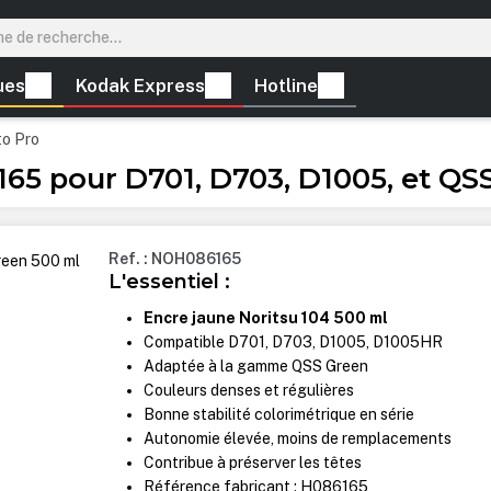
ues
Kodak Express
Hotline
to Pro
65 pour D701, D703, D1005, et QS
Ref. : NOH086165
L'essentiel :
Encre jaune Noritsu 104 500 ml
Compatible D701, D703, D1005, D1005HR
Adaptée à la gamme QSS Green
Couleurs denses et régulières
Bonne stabilité colorimétrique en série
Autonomie élevée, moins de remplacements
Contribue à préserver les têtes
Référence fabricant : H086165