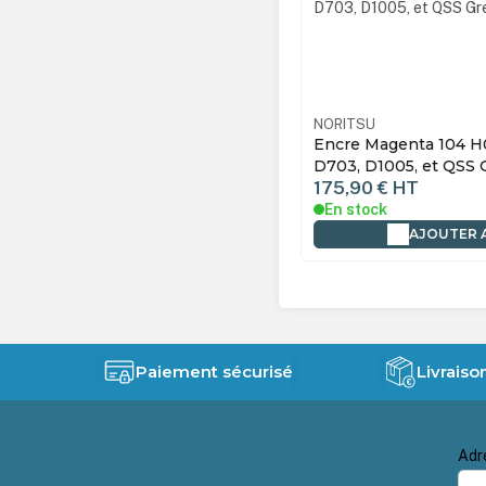
TSU
NOH086163
NORITSU
e Cyan 104 H086163 pour D701,
Encre Magenta 104 H
 D1005, et QSS Green - 500 ml
D703, D1005, et QSS 
90 €
HT
175,90 €
HT
tock
En stock
AJOUTER AU PANIER
AJOUTER 
Paiement sécurisé
Livraiso
Adr