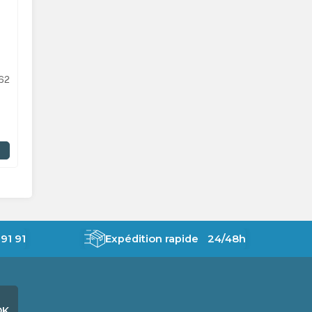
62
91 91
Expédition rapide 24/48h
OK