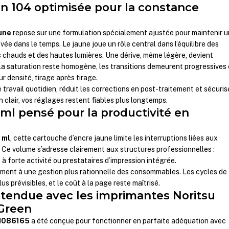
n 104 optimisée pour la constance
une
repose sur une formulation spécialement ajustée pour maintenir 
evée dans le temps. Le jaune joue un rôle central dans l’équilibre des
s chauds et des hautes lumières. Une dérive, même légère, devient
, la saturation reste homogène, les transitions demeurent progressives 
r densité, tirage après tirage.
 travail quotidien, réduit les corrections en post-traitement et sécuris
En clair, vos réglages restent fiables plus longtemps.
ml pensé pour la productivité en
 ml
, cette cartouche d’encre jaune limite les interruptions liées aux
Ce volume s’adresse clairement aux structures professionnelles :
 à forte activité ou prestataires d’impression intégrée.
ment à une gestion plus rationnelle des consommables. Les cycles de
 prévisibles, et le coût à la page reste maîtrisé.
étendue avec les imprimantes Noritsu
 Green
H086165
a été conçue pour fonctionner en parfaite adéquation avec