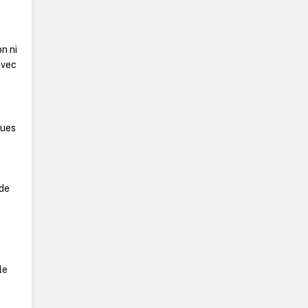
n ni
avec
ques
 de
le