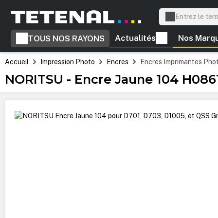
recherche
Passer à la navigation principale
Actualités
Nos Marq
TOUS NOS RAYONS
Accueil
Impression Photo
Encres
Encres Imprimantes Pho
NORITSU - Encre Jaune 104 H0861
Ignorer la galerie d'images