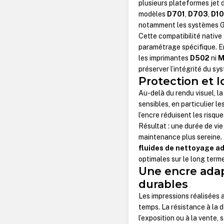
plusieurs plateformes jet 
modèles
D701
,
D703
,
D1
notamment les systèmes Gre
Cette compatibilité native
paramétrage spécifique. En
les imprimantes
D502
ni
M
préserver l’intégrité du sy
Protection et 
Au-delà du rendu visuel, 
sensibles, en particulier le
l’encre réduisent les risq
Résultat : une durée de vi
maintenance plus sereine. D’
fluides de nettoyage a
optimales sur le long terme
Une encre adap
durables
Les impressions réalisées
temps. La résistance à la d
l’exposition ou à la vente, 