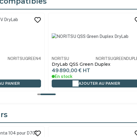
compatibles
its
NORITSUGREEN4
NORITSU
NORITSUGREENDUPL
DryLab QSS Green Duplex
49 890,00 €
HT
En stock
AU PANIER
AJOUTER AU PANIER
rs
its