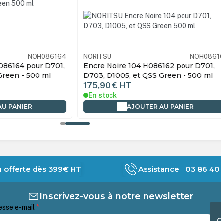
NOH086164
NORITSU
NOH0861
086164 pour D701,
Encre Noire 104 H086162 pour D701,
Green - 500 ml
D703, D1005, et QSS Green - 500 ml
175,90 €
HT
En stock
AU PANIER
AJOUTER AU PANIER
n offerte dès 399€ HT
Assistance 03 86 40 
Inscrivez-vous à notre newsletter
esse e-mail
*