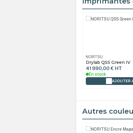
Imprimantes 
Ignorer la galerie de produ
TSU
NORITSUGREEN3
NORITSU
b QSS Green III
Drylab QSS Green IV
90,00 €
HT
41 990,00 €
HT
tock
En stock
AJOUTER AU PANIER
AJOUTER 
Autres couleu
Ignorer la galerie de produ