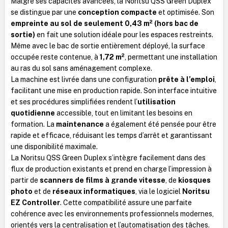
Malgré ses capacités avancées, la Noritsu QSS Green Duplex
se distingue par une
conception compacte
et optimisée. Son
empreinte au sol de seulement 0,43 m² (hors bac de
sortie)
en fait une solution idéale pour les espaces restreints.
Même avec le bac de sortie entièrement déployé, la surface
occupée reste contenue, à
1,72 m²
, permettant une installation
au ras du sol sans aménagement complexe.
La machine est livrée dans une configuration
prête à l’emploi
,
facilitant une mise en production rapide. Son interface intuitive
et ses procédures simplifiées rendent l’
utilisation
quotidienne
accessible, tout en limitant les besoins en
formation. La
maintenance
a également été pensée pour être
rapide et efficace, réduisant les temps d’arrêt et garantissant
une disponibilité maximale.
La Noritsu QSS Green Duplex s’intègre facilement dans des
flux de production existants et prend en charge l’impression à
partir de
scanners de films à grande vitesse
, de
kiosques
photo
et de
réseaux informatiques
, via le logiciel
Noritsu
EZ Controller
. Cette compatibilité assure une parfaite
cohérence avec les environnements professionnels modernes,
orientés vers la centralisation et l’automatisation des tâches.