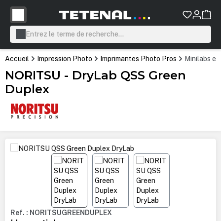
tenu principal
Accueil
Impression Photo
Imprimantes Photo Pros
Minilabs et
NORITSU - DryLab QSS Green
Duplex
Ignorer la galerie d'images
Ref. : NORITSUGREENDUPLEX