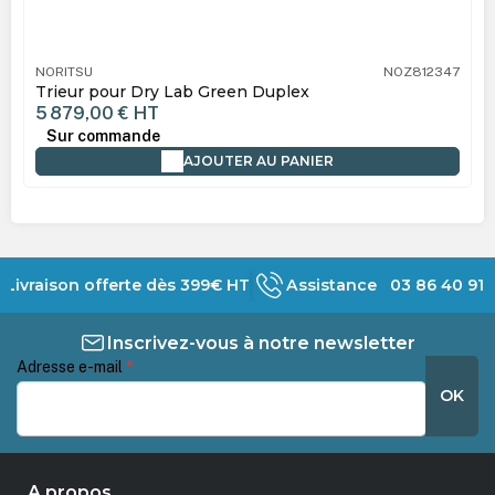
NORITSU
NOZ812347
Trieur pour Dry Lab Green Duplex
5 879,00 €
HT
Sur commande
AJOUTER AU PANIER
Livraison offerte dès 399€ HT
Assistance 03 86 40 91 
Inscrivez-vous à notre newsletter
Adresse e-mail
*
OK
A propos