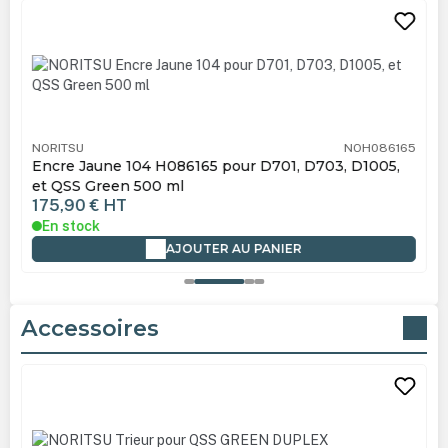
Ignorer la galerie de produits
NORITSU
NOH086165
Encre Jaune 104 H086165 pour D701, D703, D1005,
et QSS Green 500 ml
175,90 €
HT
En stock
AJOUTER AU PANIER
Accessoires
Ignorer la galerie de produits