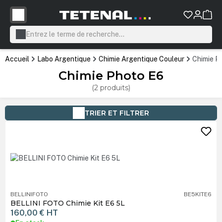
tenu principal
Accueil
Labo Argentique
Chimie Argentique Couleur
Chimie P
Chimie Photo E6
(2 produits)
TRIER ET FILTRER
BELLINIFOTO
BE5KITE6
BELLINI FOTO Chimie Kit E6 5L
160,00 €
HT