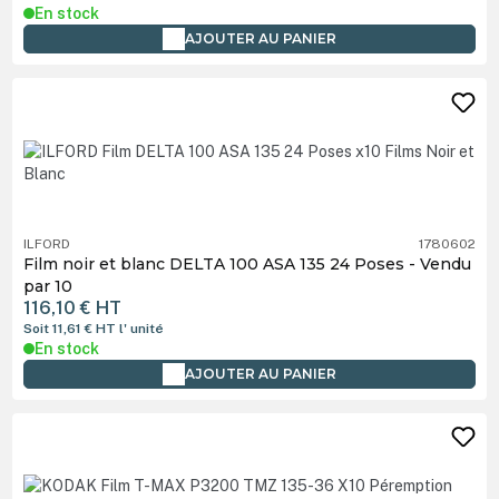
En stock
AJOUTER AU PANIER
ILFORD
1780602
Film noir et blanc DELTA 100 ASA 135 24 Poses - Vendu
par 10
116,10 €
HT
Soit 11,61 €
HT
l' unité
En stock
AJOUTER AU PANIER