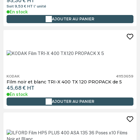
95,30 €
HT
Soit 9,53 €
HT
l' unité
En stock
AJOUTER AU PANIER
KODAK
41153659
Film noir et blanc TRI-X 400 TX 120 PROPACK de 5
45,68 €
HT
En stock
AJOUTER AU PANIER