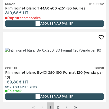
KODAK
48438202
Film noir et blanc T-MAX 400 4x5" (50 feuilles)
319,68 €
HT
Rupture temporaire
AJOUTER AU PANIER
CINESTILL
CI66911
Film noir et blanc BwXX 250 ISO Format 120 (Vendu par
10)
169,80 €
HT
Soit 16,98 €
HT
l' unité
En stock
AJOUTER AU PANIER
Page
Page
1
2