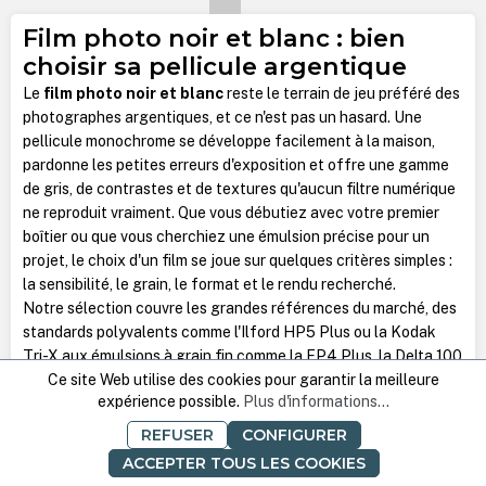
Film photo noir et blanc : bien
choisir sa pellicule argentique
Le
film photo noir et blanc
reste le terrain de jeu préféré des
photographes argentiques, et ce n'est pas un hasard. Une
pellicule monochrome se développe facilement à la maison,
pardonne les petites erreurs d'exposition et offre une gamme
de gris, de contrastes et de textures qu'aucun filtre numérique
ne reproduit vraiment. Que vous débutiez avec votre premier
boîtier ou que vous cherchiez une émulsion précise pour un
projet, le choix d'un film se joue sur quelques critères simples :
la sensibilité, le grain, le format et le rendu recherché.
Notre sélection couvre les grandes références du marché, des
standards polyvalents comme l'Ilford HP5 Plus ou la Kodak
Tri-X aux émulsions à grain fin comme la FP4 Plus, la Delta 100
Ce site Web utilise des cookies pour garantir la meilleure
ou la T-Max. Voici de quoi y voir clair avant de remplir votre
expérience possible.
Plus d'informations...
panier.
Ce qui fait la particularité d'une
REFUSER
CONFIGURER
pellicule noir et blanc
ACCEPTER TOUS LES COOKIES
Un film noir et blanc enregistre la lumière sous forme de