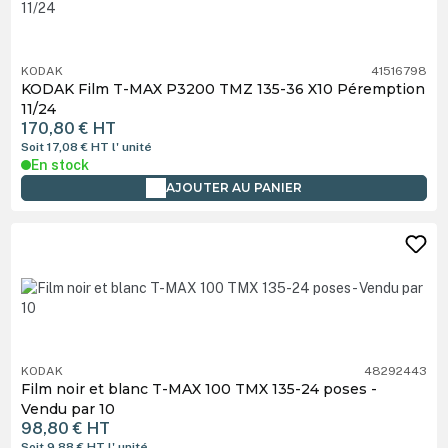
KODAK
41516798
KODAK Film T-MAX P3200 TMZ 135-36 X10 Péremption
11/24
170,80 €
HT
Soit 17,08 €
HT
l' unité
En stock
AJOUTER AU PANIER
KODAK
48292443
Film noir et blanc T-MAX 100 TMX 135-24 poses -
Vendu par 10
98,80 €
HT
Soit 9,88 €
HT
l' unité