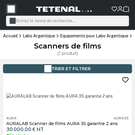
tenu principal
Accueil
Labo Argentique
Equipements pour Labo Argentique
Scanners de films
(1 produit)
TRIER ET FILTRER
AURA
AURA35
AURALAB Scanner de films AURA 35 garantie 2 ans
30 000,00 €
HT