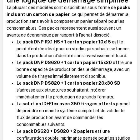
une logique de démarrage simplifiée
La plupart des modèles sont disponibles sous forme de
packs
incluant un carton de papier
, ce qui permet de démarrer la
production sans avoir à composer un panier séparé pour les
consommables. Ces packs représentent aussi souvent un
avantage économique par rapport à l'achat dissocié.
Le
pack DNP RX1 HS + 1 carton papier 10x15
est le
point d'entrée idéal pour un studio qui souhaite se lancer
dans la production d'identité sans investissement lourd.
Le
pack DNP DS620 + 1 carton papier 15x20
offre une
bonne capacité de production dès le démarrage, avec un
volume de tirages immédiatement disponible.
Le
pack DNP DS820 + 1 carton papier 20x30 SD
s'adresse aux structures souhaitant intégrer
immédiatement la production de grands formats.
La
solution ID+Flex avec 350 tirages offerts
permet
de prendre en main le système complet et de valider le
flux de production avant de commander les
consommables suivants.
Le
pack DS620 + DS820 + 2 papiers
est une
configuration double imprimante pensée pour les studios