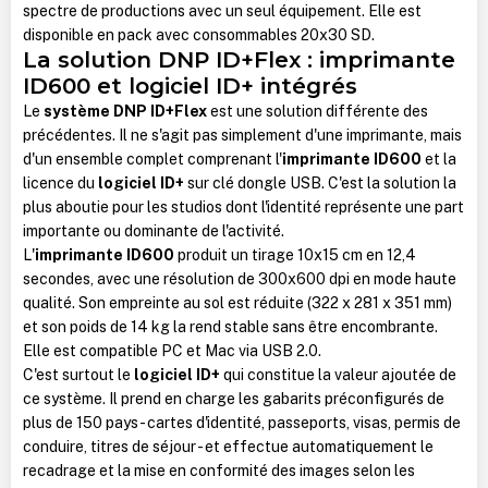
spectre de productions avec un seul équipement. Elle est
disponible en pack avec consommables 20x30 SD.
La solution DNP ID+Flex : imprimante
ID600 et logiciel ID+ intégrés
Le
système DNP ID+Flex
est une solution différente des
précédentes. Il ne s'agit pas simplement d'une imprimante, mais
d'un ensemble complet comprenant l'
imprimante ID600
et la
licence du
logiciel ID+
sur clé dongle USB. C'est la solution la
plus aboutie pour les studios dont l'identité représente une part
importante ou dominante de l'activité.
L'
imprimante ID600
produit un tirage 10x15 cm en 12,4
secondes, avec une résolution de 300x600 dpi en mode haute
qualité. Son empreinte au sol est réduite (322 x 281 x 351 mm)
et son poids de 14 kg la rend stable sans être encombrante.
Elle est compatible PC et Mac via USB 2.0.
C'est surtout le
logiciel ID+
qui constitue la valeur ajoutée de
ce système. Il prend en charge les gabarits préconfigurés de
plus de 150 pays - cartes d'identité, passeports, visas, permis de
conduire, titres de séjour - et effectue automatiquement le
recadrage et la mise en conformité des images selon les