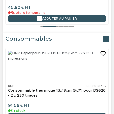
45,90 €
HT
Rupture temporaire
AJOUTER AU PANIER
Consommables
Ignorer la galerie de produits
DNP
DS620-13X18
Consommable thermique 13x18cm (5x7") pour DS620
- 2 x 230 tirages
91,58 €
HT
En stock