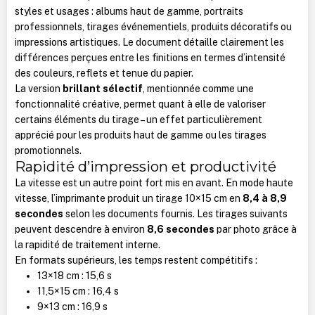
styles et usages : albums haut de gamme, portraits
professionnels, tirages événementiels, produits décoratifs ou
impressions artistiques. Le document détaille clairement les
différences perçues entre les finitions en termes d’intensité
des couleurs, reflets et tenue du papier.
La version
brillant sélectif
, mentionnée comme une
fonctionnalité créative, permet quant à elle de valoriser
certains éléments du tirage – un effet particulièrement
apprécié pour les produits haut de gamme ou les tirages
promotionnels.
Rapidité d’impression et productivité
La vitesse est un autre point fort mis en avant. En mode haute
vitesse, l’imprimante produit un tirage 10×15 cm en
8,4 à 8,9
secondes
selon les documents fournis. Les tirages suivants
peuvent descendre à environ
8,6 secondes
par photo grâce à
la rapidité de traitement interne.
En formats supérieurs, les temps restent compétitifs :
13×18 cm : 15,6 s
11,5×15 cm : 16,4 s
9×13 cm : 16,9 s