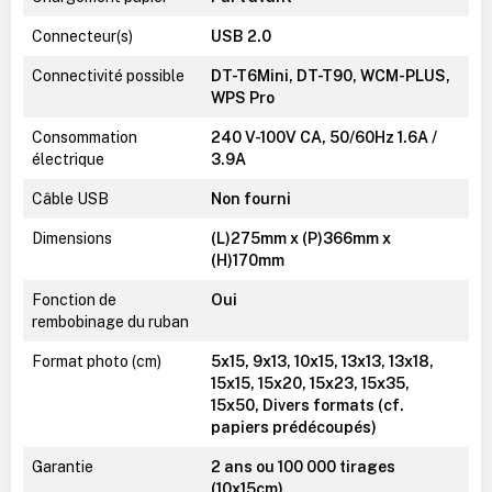
Connecteur(s)
USB 2.0
Connectivité possible
DT-T6Mini, DT-T90, WCM-PLUS,
WPS Pro
Consommation
240 V-100V CA, 50/60Hz 1.6A /
électrique
3.9A
Câble USB
Non fourni
Dimensions
(L)275mm x (P)366mm x
(H)170mm
Fonction de
Oui
rembobinage du ruban
Format photo (cm)
5x15, 9x13, 10x15, 13x13, 13x18,
15x15, 15x20, 15x23, 15x35,
15x50, Divers formats (cf.
papiers prédécoupés)
Garantie
2 ans ou 100 000 tirages
(10x15cm)