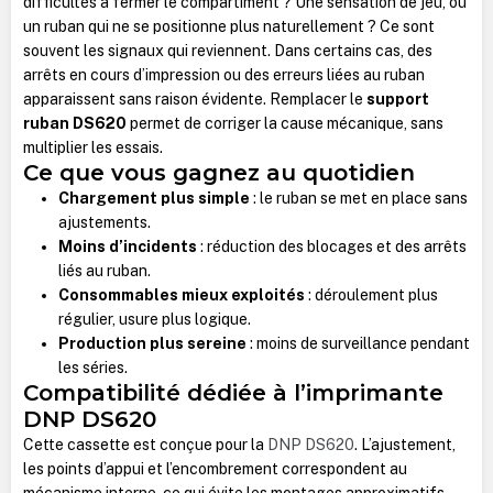
difficultés à fermer le compartiment ? Une sensation de jeu, ou
un ruban qui ne se positionne plus naturellement ? Ce sont
souvent les signaux qui reviennent. Dans certains cas, des
arrêts en cours d’impression ou des erreurs liées au ruban
apparaissent sans raison évidente. Remplacer le
support
ruban DS620
permet de corriger la cause mécanique, sans
multiplier les essais.
Ce que vous gagnez au quotidien
Chargement plus simple
: le ruban se met en place sans
ajustements.
Moins d’incidents
: réduction des blocages et des arrêts
liés au ruban.
Consommables mieux exploités
: déroulement plus
régulier, usure plus logique.
Production plus sereine
: moins de surveillance pendant
les séries.
Compatibilité dédiée à l’imprimante
DNP DS620
Cette cassette est conçue pour la
DNP DS620
. L’ajustement,
les points d’appui et l’encombrement correspondent au
mécanisme interne, ce qui évite les montages approximatifs.