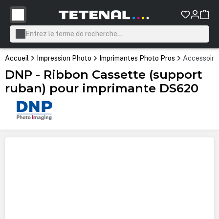
tenu principal
Accueil
Impression Photo
Imprimantes Photo Pros
Accessoire
DNP - Ribbon Cassette (support
ruban) pour imprimante DS620
Ignorer la galerie d'images