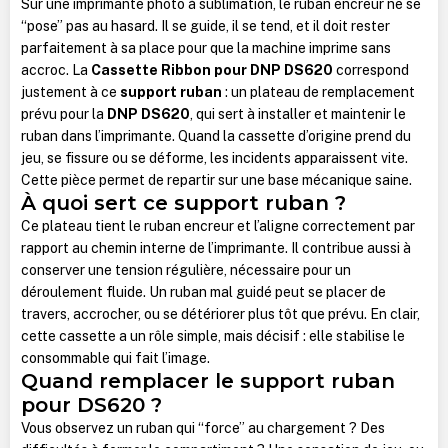
Sur une imprimante photo à sublimation, le ruban encreur ne se
“pose” pas au hasard. Il se guide, il se tend, et il doit rester
parfaitement à sa place pour que la machine imprime sans
accroc. La
Cassette Ribbon pour DNP DS620
correspond
justement à ce
support ruban
: un plateau de remplacement
prévu pour la
DNP DS620
, qui sert à installer et maintenir le
ruban dans l’imprimante. Quand la cassette d’origine prend du
jeu, se fissure ou se déforme, les incidents apparaissent vite.
Cette pièce permet de repartir sur une base mécanique saine.
À quoi sert ce support ruban ?
Ce plateau tient le ruban encreur et l’aligne correctement par
rapport au chemin interne de l’imprimante. Il contribue aussi à
conserver une tension régulière, nécessaire pour un
déroulement fluide. Un ruban mal guidé peut se placer de
travers, accrocher, ou se détériorer plus tôt que prévu. En clair,
cette cassette a un rôle simple, mais décisif : elle stabilise le
consommable qui fait l’image.
Quand remplacer le support ruban
pour DS620 ?
Vous observez un ruban qui “force” au chargement ? Des