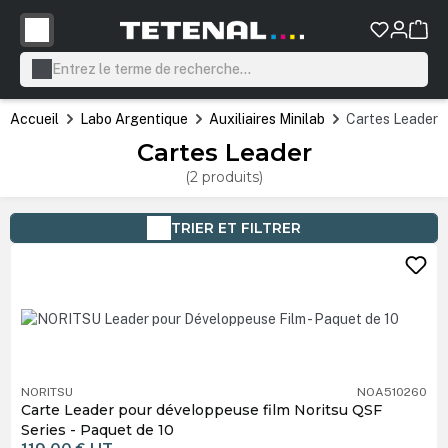
tenu principal
Accueil
Labo Argentique
Auxiliaires Minilab
Cartes Leader
Cartes Leader
(2 produits)
TRIER ET FILTRER
NORITSU
NOA510260
Carte Leader pour développeuse film Noritsu QSF
Series - Paquet de 10