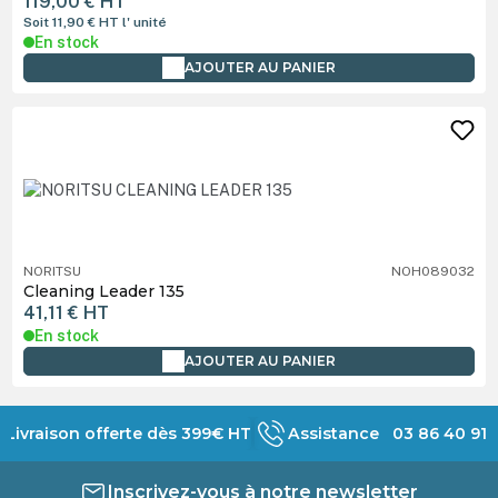
119,00 €
HT
Soit 11,90 €
HT
l' unité
En stock
AJOUTER AU PANIER
NORITSU
NOH089032
Cleaning Leader 135
41,11 €
HT
En stock
AJOUTER AU PANIER
Livraison offerte dès 399€ HT
Assistance 03 86 40 91 
Inscrivez-vous à notre newsletter