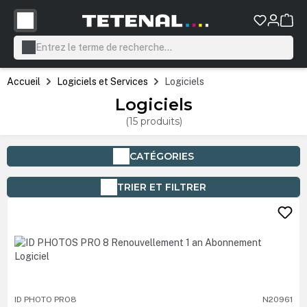
tenu principal
Accueil
Logiciels et Services
Logiciels
Logiciels
(15 produits)
CATÉGORIES
TRIER ET FILTRER
ID PHOTO PRO8
N20961