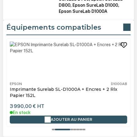
D800, Epson SureLab D1000,
Epson SureLab D1000A
Équipements compatibles
Ignorer la galerie de produits
EPSON
D1000AB
Imprimante Surelab SL-D1000A + Encres + 2 Rlx
Papier 152L
3 990,00 €
HT
En stock
AJOUTER AU PANIER