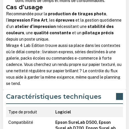
donc moins de temps et moins de consommables.
Cas d’usage
Recommandée pour la
production de tirages photo
,
l’
impression Fine Art
, les
épreuves
et la gestion quotidienne
d’un
atelier d’impression
nécessitant une
stabilité des
couleurs
, une
qualité constante
et un
pilotage précis
depuis un poste unique.
Mirage 4 Lab Edition trouve aussi sa place dans les contextes
où le délai compte : livraison express, séries destinées à une
galerie, packs écoles ou commandes e-commerce à forte
cadence. Vous cherchez un rendu propre sur papier texturé, ou
une netteté régulière sur papier brillant ? Le contrôle du flux
vous aide à garder la même exigence, même quand le planning
se tend.
Caractéristiques techniques
Type de produit
Logiciel
Compatibilité
Epson SureLab D500, Epson
SureLab D700, Epson SureLab