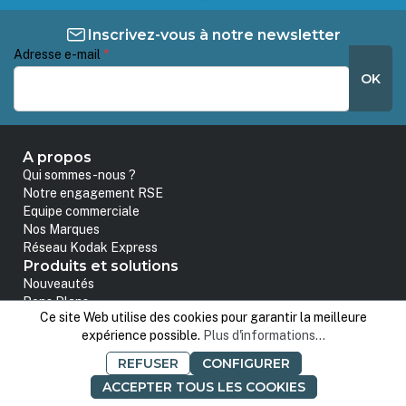
Inscrivez-vous à notre newsletter
Adresse e-mail
*
OK
A propos
Qui sommes-nous ?
Notre engagement RSE
Equipe commerciale
Nos Marques
Réseau Kodak Express
Produits et solutions
Nouveautés
Bons Plans
Ce site Web utilise des cookies pour garantir la meilleure
Solutions de vente en ligne
expérience possible.
Plus d'informations...
Produits Kodak Express
Commandes et support
REFUSER
CONFIGURER
Nous contacter
ACCEPTER TOUS LES COOKIES
Modes de livraison