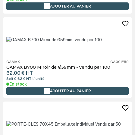
AJOUTER AU PANIER
GAMAX
GA001E59
GAMAX B700 Miroir de Ø59mm - vendu par 100
62,00 €
HT
Soit 0,62 €
HT
l' unité
En stock
AJOUTER AU PANIER