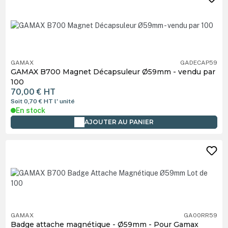
GAMAX
GADECAP59
GAMAX B700 Magnet Décapsuleur Ø59mm - vendu par
100
70,00 €
HT
Soit 0,70 €
HT
l' unité
En stock
AJOUTER AU PANIER
GAMAX
GA00RR59
Badge attache magnétique - Ø59mm - Pour Gamax