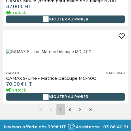
GAMAX Moule Ø38mm pour machine à badge B700
87,00 €
HT
En stock
AJOUTER AU PANIER
GAMAX
GA026040
GAMAX S-Line - Matrice Découpe MC-40C
70,00 €
HT
En stock
AJOUTER AU PANIER
Page
Page
1
2
Livraison offerte dès 399€ HT
Assistance 03 86 40 91 