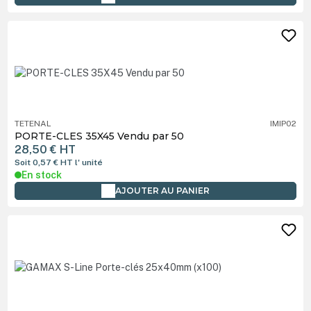
TETENAL
IMIP02
PORTE-CLES 35X45 Vendu par 50
28,50 €
HT
Soit 0,57 €
HT
l' unité
En stock
AJOUTER AU PANIER