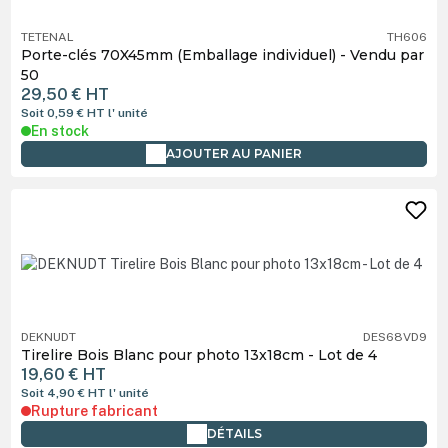
TETENAL
TH606
Porte-clés 70X45mm (Emballage individuel) - Vendu par
50
29,50 €
HT
Soit 0,59 €
HT
l' unité
En stock
AJOUTER AU PANIER
DEKNUDT
DES68VD9
Tirelire Bois Blanc pour photo 13x18cm - Lot de 4
19,60 €
HT
Soit 4,90 €
HT
l' unité
Rupture fabricant
DÉTAILS