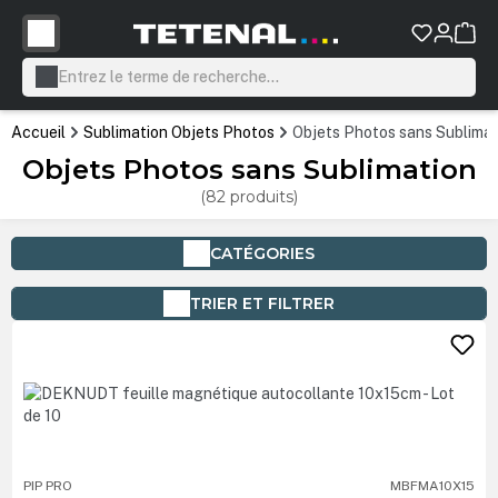
tenu principal
Accueil
Sublimation Objets Photos
Objets Photos sans Sublimat
Objets Photos sans Sublimation
(82 produits)
CATÉGORIES
TRIER ET FILTRER
PIP PRO
MBFMA10X15