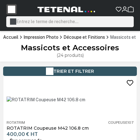
tenu principal
Accueil
Impression Photo
Découpe et Finitions
Massicots et 
Massicots et Accessoires
(24 produits)
TRIER ET FILTRER
ROTATRIM
COUPEUSE107
ROTATRIM Coupeuse M42 106.8 cm
400,00 €
HT