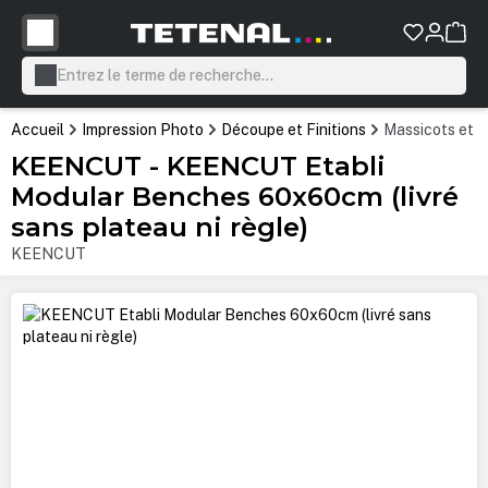
tenu principal
Accueil
Impression Photo
Découpe et Finitions
Massicots et 
KEENCUT - KEENCUT Etabli
Modular Benches 60x60cm (livré
sans plateau ni règle)
KEENCUT
Ignorer la galerie d'images