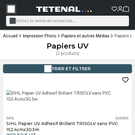
tenu principal
Accueil
Impression Photo
Papiers et autres Médias
Papiers U
Papiers UV
(2 produits)
TRIER ET FILTRER
SIHL
SI3685
SIHL Papier UV Adhesif Brillant TRISOLV sans PVC
152.4cmx30.5m