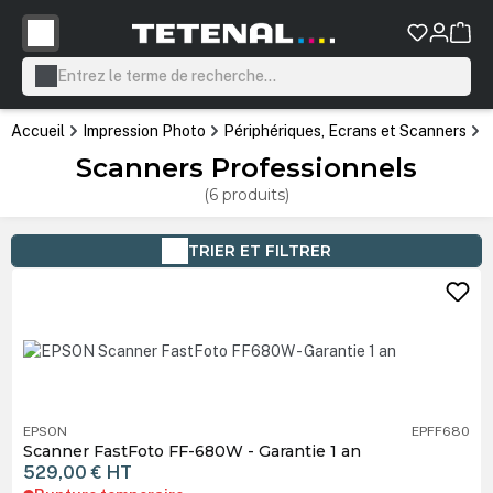
tenu principal
Accueil
Impression Photo
Périphériques, Ecrans et Scanners
S
Scanners Professionnels
(6 produits)
TRIER ET FILTRER
EPSON
EPFF680
Scanner FastFoto FF-680W - Garantie 1 an
529,00 €
HT