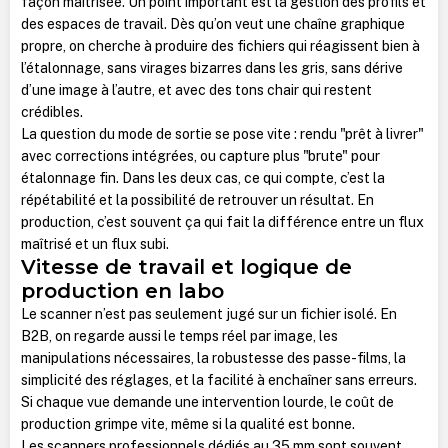
façon maîtrisée. Un point important est la gestion des profils et
des espaces de travail. Dès qu’on veut une chaîne graphique
propre, on cherche à produire des fichiers qui réagissent bien à
l’étalonnage, sans virages bizarres dans les gris, sans dérive
d’une image à l’autre, et avec des tons chair qui restent
crédibles.
La question du mode de sortie se pose vite : rendu "prêt à livrer"
avec corrections intégrées, ou capture plus "brute" pour
étalonnage fin. Dans les deux cas, ce qui compte, c’est la
répétabilité et la possibilité de retrouver un résultat. En
production, c’est souvent ça qui fait la différence entre un flux
maîtrisé et un flux subi.
Vitesse de travail et logique de
production en labo
Le scanner n’est pas seulement jugé sur un fichier isolé. En
B2B, on regarde aussi le temps réel par image, les
manipulations nécessaires, la robustesse des passe-films, la
simplicité des réglages, et la facilité à enchaîner sans erreurs.
Si chaque vue demande une intervention lourde, le coût de
production grimpe vite, même si la qualité est bonne.
Les scanners professionnels dédiés au 35 mm sont souvent