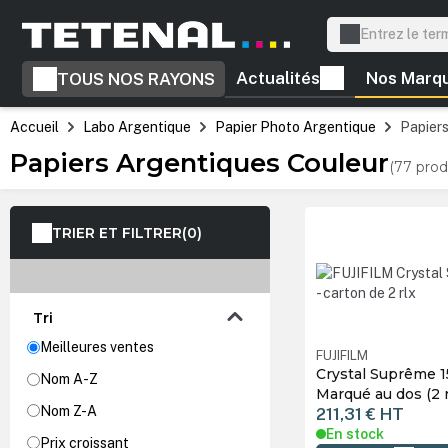
recherche
Passer à la navigation principale
Actualités
Nos Marq
TOUS NOS RAYONS
Accueil
Labo Argentique
Papier Photo Argentique
Papier
Papiers Argentiques Couleur
(77 prod
TRIER ET FILTRER
(0)
Tri
Meilleures ventes
FUJIFILM
Crystal Suprême 1
Nom A-Z
Marqué au dos (2 
Nom Z-A
211,31 €
HT
En stock
Prix croissant