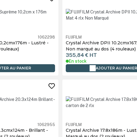
1062298
FUJIFILM
0,2cmx176m - Lustré -
Crystal Archive DPII 10.2cmx167
rouleaux)
Non marqué au dos (4 rouleaux)
355,84 €
HT
En stock
TER AU PANIER
AJOUTER AU PANIE
1062955
FUJIFILM
.3cmx124m - Brillant -
Crystal Archive 17.8x186m - Lust
 (2 rouleaux)
Marqué au dos (2 rouleaux)