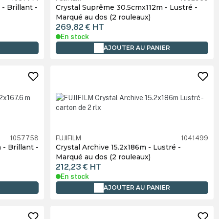
- Brillant -
Crystal Suprême 30.5cmx112m - Lustré -
Marqué au dos (2 rouleaux)
269,82 €
HT
En stock
R
AJOUTER AU PANIER
1057758
FUJIFILM
1041499
- Brillant -
Crystal Archive 15.2x186m - Lustré -
Marqué au dos (2 rouleaux)
212,23 €
HT
En stock
R
AJOUTER AU PANIER