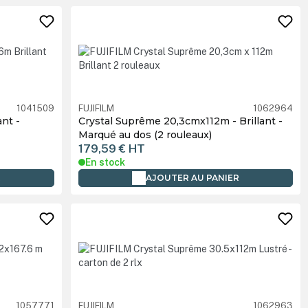
1041509
FUJIFILM
1062964
ant -
Crystal Suprême 20,3cmx112m - Brillant -
Marqué au dos (2 rouleaux)
179,59 €
HT
En stock
R
AJOUTER AU PANIER
1057771
FUJIFILM
1062963