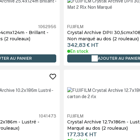
1062956
FUJIFILM
.4cmx124m - Brillant -
Crystal Archive DPII 30,5cmx10
 (2 rouleaux)
Non marqué au dos (2 rouleaux)
342,83 €
HT
En stock
TER AU PANIER
AJOUTER AU PANIE
1041473
FUJIFILM
.2x186m - Lustré -
Crystal Archive 12.7x186m - Lust
rouleaux)
Marqué au dos (2 rouleaux)
177,33 €
HT