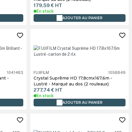
179,59 €
HT
En stock
R
AJOUTER AU PANIER
1041483
FUJIFILM
1058849
ant -
Crystal Suprême HD 17,8cmx167,6m -
Lustré - Marqué au dos (2 rouleaux)
277,74 €
HT
En stock
R
AJOUTER AU PANIER