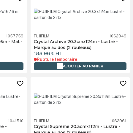
1057759
FUJIFILM
1062949
.6m - Mat -
Crystal Archive 20.3cmx124m - Lustré -
Marqué au dos (2 rouleaux)
188,96 €
HT
Rupture temporaire
R
AJOUTER AU PANIER
1041510
FUJIFILM
1062961
ré -
Crystal Suprême 20.3cmx112m - Lustré -
Marqué au dos (2 rouleaux)