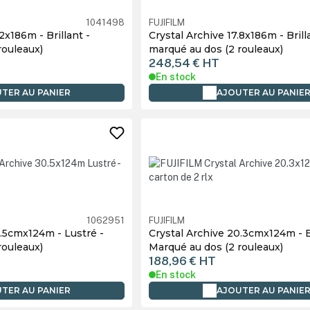
1041498
FUJIFILM
2x186m - Brillant -
Crystal Archive 17.8x186m - Bril
rouleaux)
marqué au dos (2 rouleaux)
248,54 €
HT
En stock
TER AU PANIER
AJOUTER AU PANIE
1062951
FUJIFILM
0.5cmx124m - Lustré -
Crystal Archive 20.3cmx124m - Br
rouleaux)
Marqué au dos (2 rouleaux)
188,96 €
HT
En stock
TER AU PANIER
AJOUTER AU PANIE