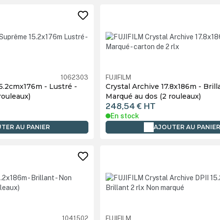
1062303
FUJIFILM
5.2cmx176m - Lustré -
Crystal Archive 17.8x186m - Brill
rouleaux)
Marqué au dos (2 rouleaux)
248,54 €
HT
En stock
TER AU PANIER
AJOUTER AU PANIE
1041502
FUJIFILM