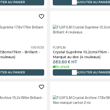
TER AU PANIER
AJOUTER AU PANIE
1061630
FUJIFILM
7,8cmx176m - Brillant -
Crystal Suprême 10,2cmx176m - B
rouleaux)
Marqué au dos (4 rouleaux)
283,60 €
HT
En stock
TER AU PANIER
AJOUTER AU PANIE