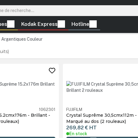
ues
Kodak Express
Hotline
s Argentiques Couleur
uits)
1062301
FUJIFILM
5.2cmx176m - Brillant -
Crystal Suprême 30,5cmx112m - B
rouleaux)
Marqué au dos (2 rouleaux)
269,82 €
HT
En stock