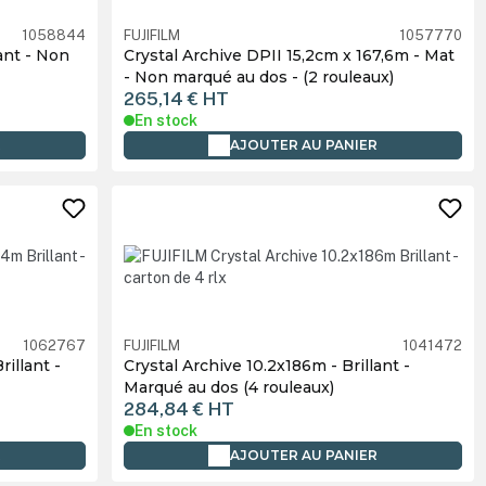
1058844
FUJIFILM
1057770
lant - Non
Crystal Archive DPII 15,2cm x 167,6m - Mat
- Non marqué au dos - (2 rouleaux)
265,14 €
HT
En stock
R
AJOUTER AU PANIER
1062767
FUJIFILM
1041472
illant -
Crystal Archive 10.2x186m - Brillant -
Marqué au dos (4 rouleaux)
284,84 €
HT
En stock
R
AJOUTER AU PANIER