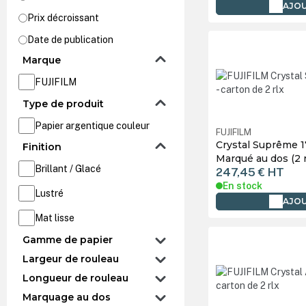
AJOU
Prix décroissant
Date de publication
Marque
FUJIFILM
Type de produit
Papier argentique couleur
FUJIFILM
Crystal Suprême 1
Finition
Marqué au dos (2 
Brillant / Glacé
247,45 €
HT
En stock
Lustré
AJOU
Mat lisse
Gamme de papier
Largeur de rouleau
Longueur de rouleau
Marquage au dos