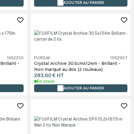
R
AJOUTER AU PANIER
1062235
FUJIFILM
1062957
rillant -
Crystal Archive 30.5cmx124m - Brillant -
Non marqué au dos (2 rouleaux)
283,60 €
HT
En stock
R
AJOUTER AU PANIER