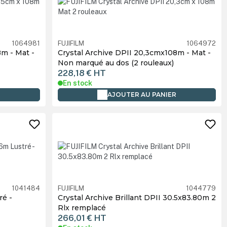
1064981
FUJIFILM
1064972
8m - Mat -
Crystal Archive DPII 20,3cmx108m - Mat -
Non marqué au dos (2 rouleaux)
228,18 €
HT
En stock
R
AJOUTER AU PANIER
1041484
FUJIFILM
1044779
ré -
Crystal Archive Brillant DPII 30.5x83.80m 2
Rlx remplacé
266,01 €
HT