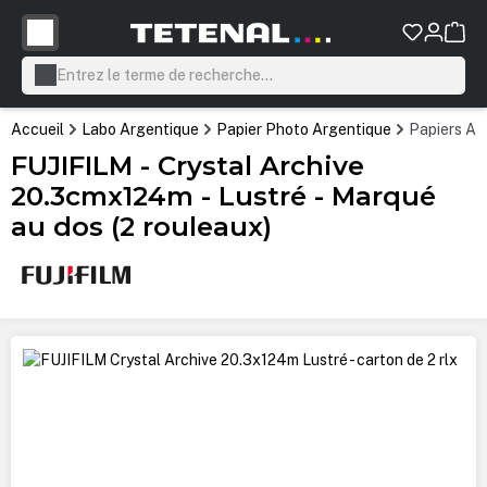
tenu principal
Accueil
Labo Argentique
Papier Photo Argentique
Papiers Ar
FUJIFILM - Crystal Archive
20.3cmx124m - Lustré - Marqué
au dos (2 rouleaux)
Ignorer la galerie d'images