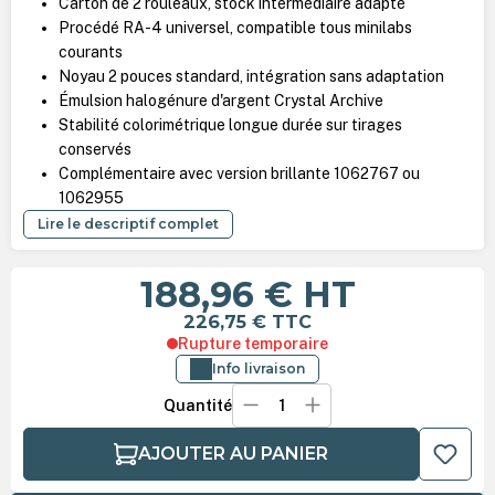
Carton de 2 rouleaux, stock intermédiaire adapté
Procédé RA-4 universel, compatible tous minilabs
courants
Noyau 2 pouces standard, intégration sans adaptation
Émulsion halogénure d'argent Crystal Archive
Stabilité colorimétrique longue durée sur tirages
conservés
Complémentaire avec version brillante 1062767 ou
1062955
Lire le descriptif complet
188,96 €
HT
226,75 €
TTC
Rupture temporaire
Info livraison
Quantité
AJOUTER AU PANIER