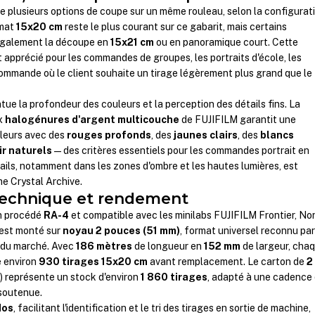
e plusieurs options de coupe sur un même rouleau, selon la configurat
rmat
15x20 cm
reste le plus courant sur ce gabarit, mais certains
également la découpe en
15x21 cm
ou en panoramique court. Cette
at apprécié pour les commandes de groupes, les portraits d'école, les
ommande où le client souhaite un tirage légèrement plus grand que le
ue la profondeur des couleurs et la perception des détails fins. La
ux
halogénures d'argent multicouche
de FUJIFILM garantit une
uleurs avec des
rouges profonds
, des
jaunes clairs
, des
blancs
ir naturels
— des critères essentiels pour les commandes portrait en
ails, notamment dans les zones d'ombre et les hautes lumières, est
e Crystal Archive.
technique et rendement
en procédé
RA-4
et compatible avec les minilabs FUJIFILM Frontier, Nor
 est monté sur
noyau 2 pouces (51 mm)
, format universel reconnu pa
b du marché. Avec
186 mètres
de longueur en
152 mm
de largeur, cha
e environ
930 tirages 15x20 cm
avant remplacement. Le carton de
2
g
) représente un stock d'environ
1 860 tirages
, adapté à une cadence
soutenue.
dos
, facilitant l'identification et le tri des tirages en sortie de machine,