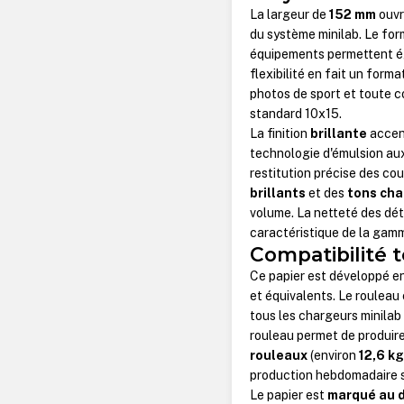
La largeur de
152 mm
ouvr
du système minilab. Le fo
équipements permettent 
flexibilité en fait un form
photos de sport et toute c
standard 10x15.
La finition
brillante
accent
technologie d'émulsion a
restitution précise des co
brillants
et des
tons cha
volume. La netteté des dét
caractéristique de la gamm
Compatibilité 
Ce papier est développé 
et équivalents. Le rouleau
tous les chargeurs minila
rouleau permet de produir
rouleaux
(environ
12,6 k
production hebdomadaire 
Le papier est
marqué au 