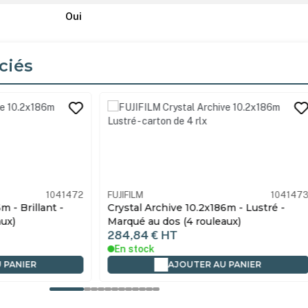
Oui
ciés
its
1041473
FUJIFILM
10414
86m - Lustré -
Crystal Archive 10.2x186m - Mat -
eaux)
Marqué au dos (4 rouleaux)
284,84 €
HT
En stock
AU PANIER
AJOUTER AU PANIER