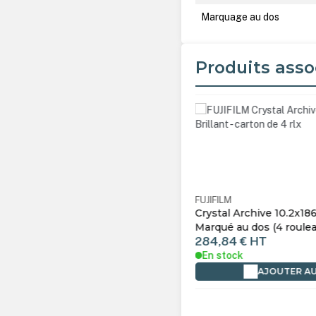
Marquage au dos
Produits asso
Ignorer la galerie de produ
LM
1041472
FUJIFILM
al Archive 10.2x186m - Brillant -
Crystal Archive 10.2x1
é au dos (4 rouleaux)
Marqué au dos (4 roul
84 €
HT
284,84 €
HT
tock
En stock
AJOUTER AU PANIER
AJOUTER 