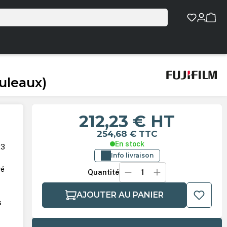
ouleaux)
212,23 €
HT
254,68 €
TTC
En stock
23
Info livraison
vé
Quantité
AJOUTER AU PANIER
s