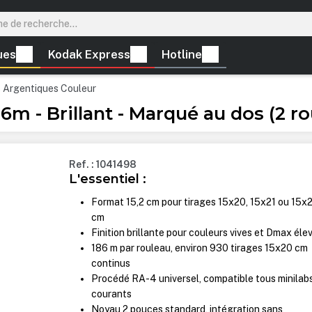
ues
Kodak Express
Hotline
s Argentiques Couleur
6m - Brillant - Marqué au dos (2 r
Ref. : 1041498
L'essentiel :
Format 15,2 cm pour tirages 15x20, 15x21 ou 15x
cm
Finition brillante pour couleurs vives et Dmax éle
186 m par rouleau, environ 930 tirages 15x20 cm
continus
Procédé RA-4 universel, compatible tous minilab
courants
Noyau 2 pouces standard, intégration sans