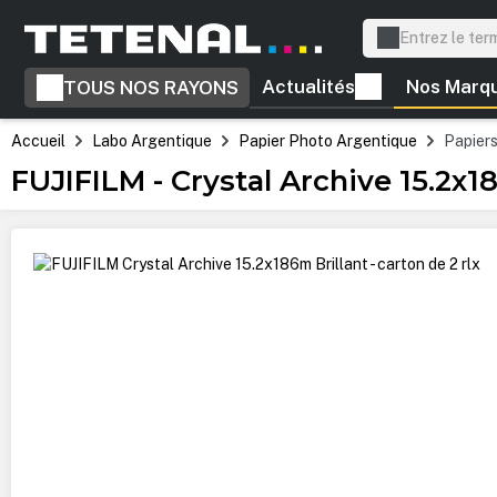
recherche
Passer à la navigation principale
Actualités
Nos Marq
TOUS NOS RAYONS
Accueil
Labo Argentique
Papier Photo Argentique
Papier
FUJIFILM - Crystal Archive 15.2x18
Ignorer la galerie d'images