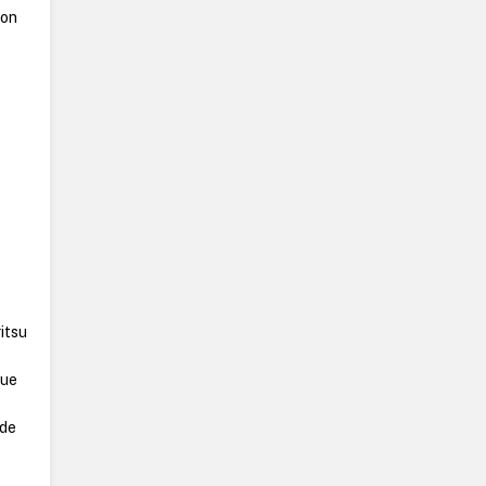
ion
itsu
r
que
 de