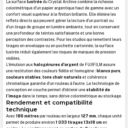
La surface
lustrée
du Crystal Archive combine la richesse
colorimétrique d'un papier argentique haut de gamme avec un
confort visuel supérieur à la finition brillante. Elle élimine les
reflets directs qui peuvent gêner la lecture d'un portrait ou
d'un tirage de groupe en lumière ambiante, tout en conservant
une profondeur de teintes satisfaisante et une bonne
perception des contrastes. Pour les studios qui remettent leurs
tirages en enveloppe ou en pochette cartonnée, la surface
lustrée réduit également les risques de marques de pression
visibles.
L'émulsion aux
halogénures d'argent
de FUJIFILM assure
une restitution des couleurs fidèle et homogène :
blancs purs
,
couleurs stables
,
tons chair naturels
et cohérence
chromatique garantie d'un rouleau à l'autre. La technologie de
conception en couche permet d'obtenir une
stabilité de
l'image
dans le temps, sans dérive colorimétrique au stockage.
Rendement et compatibilité
technique
Avec
186 mètres
par rouleau en largeur
127 mm
, chaque unité
permet de produire environ
1 033 tirages 13x18 cm
en