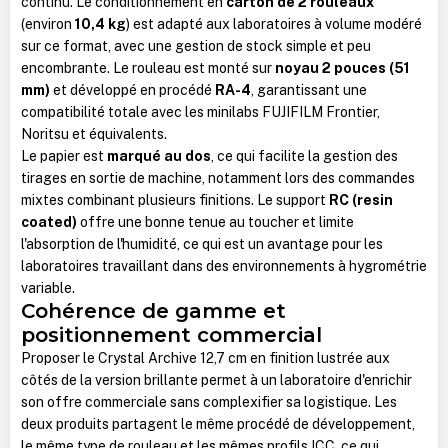
continu. Le conditionnement en
carton de 2 rouleaux
(environ
10,4 kg
) est adapté aux laboratoires à volume modéré
sur ce format, avec une gestion de stock simple et peu
encombrante. Le rouleau est monté sur
noyau 2 pouces (51
mm)
et développé en procédé
RA-4
, garantissant une
compatibilité totale avec les minilabs FUJIFILM Frontier,
Noritsu et équivalents.
Le papier est
marqué au dos
, ce qui facilite la gestion des
tirages en sortie de machine, notamment lors des commandes
mixtes combinant plusieurs finitions. Le support
RC (resin
coated)
offre une bonne tenue au toucher et limite
l'absorption de l'humidité, ce qui est un avantage pour les
laboratoires travaillant dans des environnements à hygrométrie
variable.
Cohérence de gamme et
positionnement commercial
Proposer le Crystal Archive 12,7 cm en finition lustrée aux
côtés de la version brillante permet à un laboratoire d'enrichir
son offre commerciale sans complexifier sa logistique. Les
deux produits partagent le même procédé de développement,
le même type de rouleau et les mêmes profils ICC, ce qui