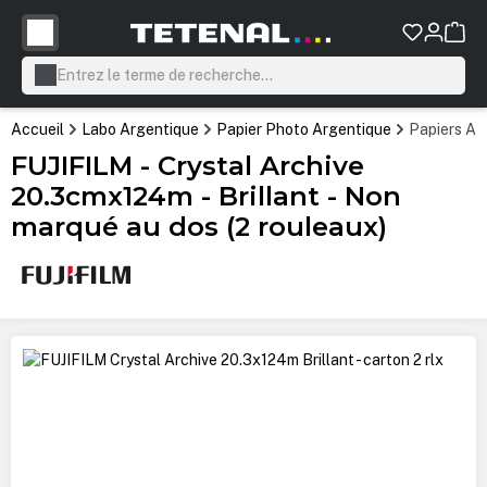
tenu principal
Accueil
Labo Argentique
Papier Photo Argentique
Papiers Ar
FUJIFILM - Crystal Archive
20.3cmx124m - Brillant - Non
marqué au dos (2 rouleaux)
Ignorer la galerie d'images