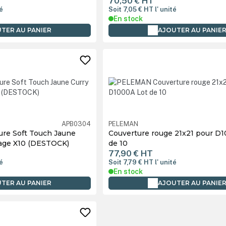
70,50 €
HT
té
Soit 7,05 €
HT
l' unité
En stock
TER AU PANIER
AJOUTER AU PANIE
APB0304
PELEMAN
re Soft Touch Jaune
Couverture rouge 21x21 pour D
age X10 (DESTOCK)
de 10
77,90 €
HT
té
Soit 7,79 €
HT
l' unité
En stock
TER AU PANIER
AJOUTER AU PANIE