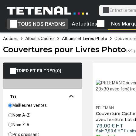
recherche
Passer à la navigation principale
Actualités
Nos Marq
TOUS NOS RAYONS
Accueil
Albums Cadres
Albums et Livres Photo
Couverture
Couvertures pour Livres Photo
(34 
TRIER ET FILTRER
(0)
Tri
Meilleures ventes
PELEMAN
Couverture Cache
Nom A-Z
avec fenêtre Lot d
Nom Z-A
79,00 €
HT
Soit 7,90 €
HT
l' unit
Prix croissant