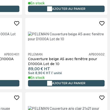
En stock
R
AJOUTER AU PANIER
APB00401
PELEMAN
APB00602
 D1000A
Couverture beige A5 avec fenêtre pour
D1000A Lot de 10
89,00 €
HT
Soit 8,90 €
HT
l' unité
En stock
R
AJOUTER AU PANIER