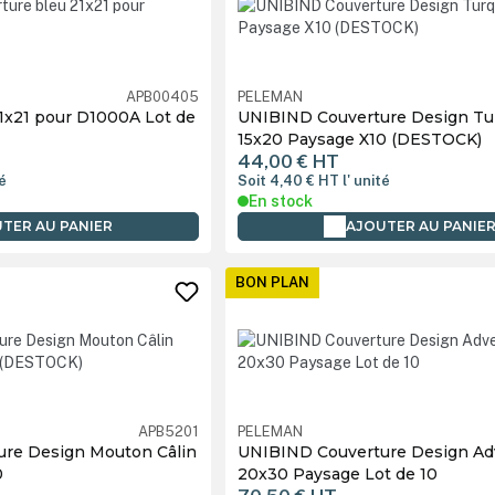
APB00405
PELEMAN
1x21 pour D1000A Lot de
UNIBIND Couverture Design Tu
15x20 Paysage X10 (DESTOCK)
44,00 €
HT
té
Soit 4,40 €
HT
l' unité
En stock
TER AU PANIER
AJOUTER AU PANIE
BON PLAN
APB5201
PELEMAN
re Design Mouton Câlin
UNIBIND Couverture Design Ad
0
20x30 Paysage Lot de 10