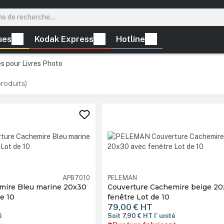
ues
Kodak Express
Hotline
s pour Livres Photo
produits)
APB7010
PELEMAN
mire Bleu marine 20x30
Couverture Cachemire beige 20
e 10
fenêtre Lot de 10
79,00 €
HT
é
Soit 7,90 €
HT
l' unité