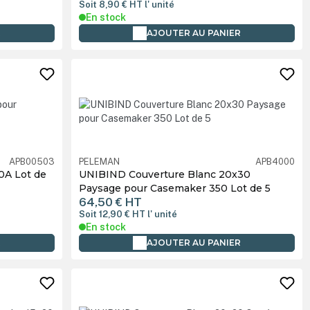
Soit 8,90 €
HT
l' unité
En stock
R
AJOUTER AU PANIER
APB00503
PELEMAN
APB4000
0A Lot de
UNIBIND Couverture Blanc 20x30
Paysage pour Casemaker 350 Lot de 5
64,50 €
HT
Soit 12,90 €
HT
l' unité
En stock
R
AJOUTER AU PANIER