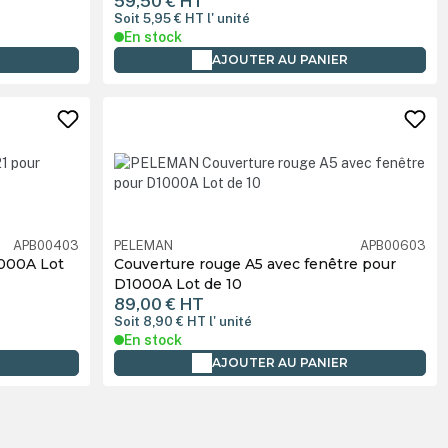
59,50 €
HT
Soit 5,95 €
HT
l' unité
En stock
R
AJOUTER AU PANIER
APB00403
PELEMAN
APB00603
1000A Lot
Couverture rouge A5 avec fenêtre pour
D1000A Lot de 10
89,00 €
HT
Soit 8,90 €
HT
l' unité
En stock
R
AJOUTER AU PANIER