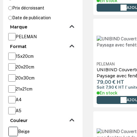
En stock
AJOU
Prix décroissant
Date de publication
Marque
PELEMAN
Format
15x20cm
PELEMAN
20x20cm
UNIBIND Couvertu
Paysage avec fenê
20x30cm
79,00 €
HT
Soit 7,90 €
HT
l' unit
21x21cm
En stock
A4
AJOU
A5
Couleur
Beige