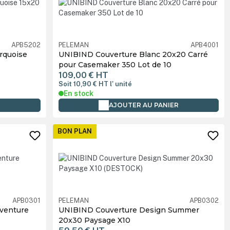
APB5202
PELEMAN
APB4001
rquoise
UNIBIND Couverture Blanc 20x20 Carré
pour Casemaker 350 Lot de 10
109,00 €
HT
Soit 10,90 €
HT
l' unité
En stock
R
AJOUTER AU PANIER
BON PLAN
APB0301
PELEMAN
APB0302
venture
UNIBIND Couverture Design Summer
20x30 Paysage X10