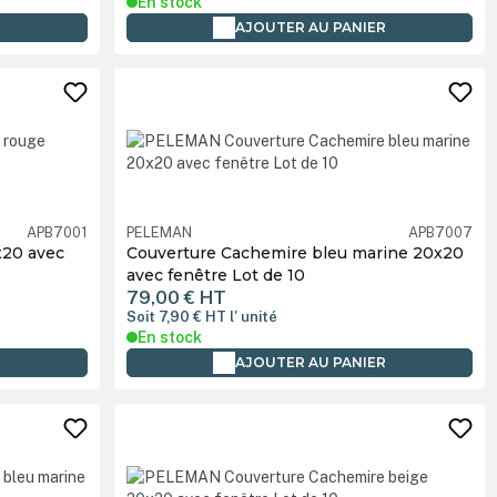
En stock
AJOUTER AU PANIER
APB7001
PELEMAN
APB7007
x20 avec
Couverture Cachemire bleu marine 20x20
avec fenêtre Lot de 10
79,00 €
HT
Soit 7,90 €
HT
l' unité
En stock
R
AJOUTER AU PANIER