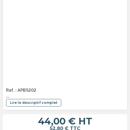
Ref. : APB5202
...
Lire le descriptif complet
44,00 €
HT
52,80 €
TTC