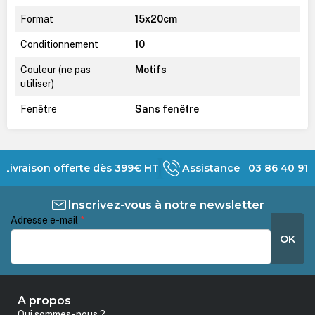
Format
15x20cm
Conditionnement
10
Couleur (ne pas
Motifs
utiliser)
Fenêtre
Sans fenêtre
Livraison offerte dès 399€ HT
Assistance 03 86 40 91 
Inscrivez-vous à notre newsletter
Adresse e-mail
*
OK
A propos
Qui sommes-nous ?