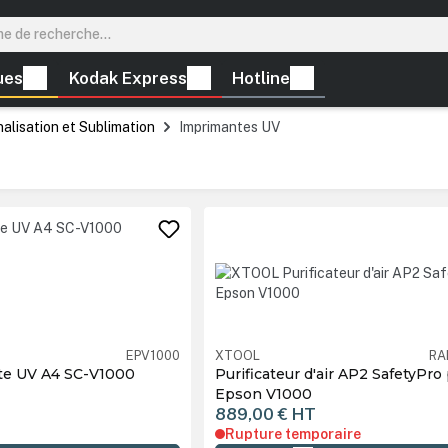
ues
Kodak Express
Hotline
lisation et Sublimation
Imprimantes UV
EPV1000
XTOOL
RA
e UV A4 SC-V1000
Purificateur d'air AP2 SafetyPro
Epson V1000
889,00 €
HT
Rupture temporaire