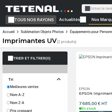
recherche
Passer à la navigation principale
Actualités
Nos Marq
TOUS NOS RAYONS
Accueil
Sublimation Objets Photos
Équipements pour Personna
Imprimantes UV
(2 produits)
TRIER ET FILTRER
(0)
Tri
Meilleures ventes
EPSON
EPSON Imprimant
Nom A-Z
Nom Z-A
7 685,00 €
HT
En stock
Prix croissant