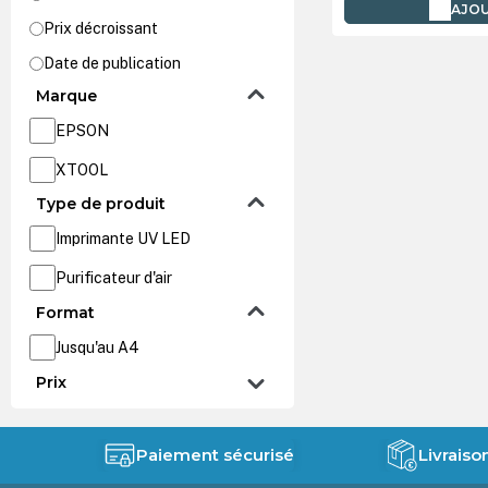
AJOU
Prix décroissant
Date de publication
Marque
EPSON
XTOOL
Type de produit
Imprimante UV LED
Purificateur d'air
Format
Jusqu'au A4
Prix
Paiement sécurisé
Livraiso