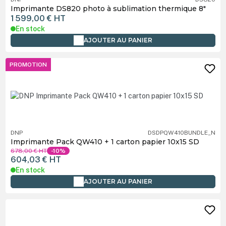
Imprimante DS820 photo à sublimation thermique 8"
1 599,00 €
HT
En stock
AJOUTER AU PANIER
PROMOTION
DNP
DSDPQW410BUNDLE_N
Imprimante Pack QW410 + 1 carton papier 10x15 SD
678,00 €
HT
-10%
604,03 €
HT
En stock
AJOUTER AU PANIER