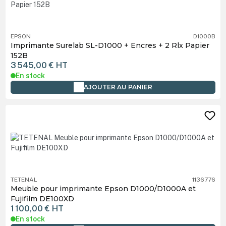
EPSON
D1000B
Imprimante Surelab SL-D1000 + Encres + 2 Rlx Papier
152B
3 545,00 €
HT
En stock
AJOUTER AU PANIER
TETENAL
1136776
Meuble pour imprimante Epson D1000/D1000A et
Fujifilm DE100XD
1 100,00 €
HT
En stock