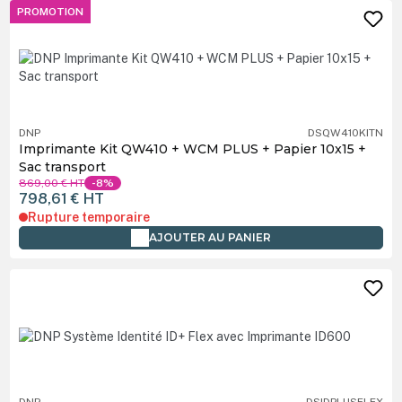
PROMOTION
DNP
DSQW410KITN
Imprimante Kit QW410 + WCM PLUS + Papier 10x15 +
Sac transport
869,00 €
HT
-8%
798,61 €
HT
Rupture temporaire
AJOUTER AU PANIER