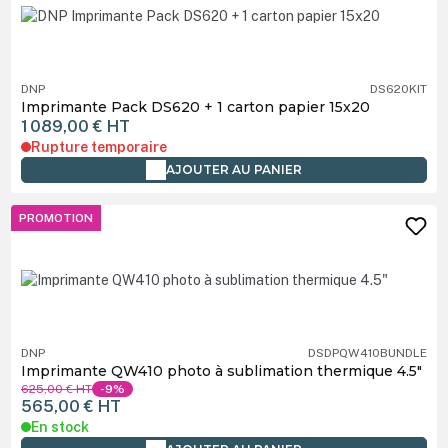
DNP
DS620KIT
Imprimante Pack DS620 + 1 carton papier 15x20
1 089,00 €
HT
Rupture temporaire
AJOUTER AU PANIER
PROMOTION
DNP
DSDPQW410BUNDLE
Imprimante QW410 photo à sublimation thermique 4.5"
625,00 €
HT
-9%
565,00 €
HT
En stock