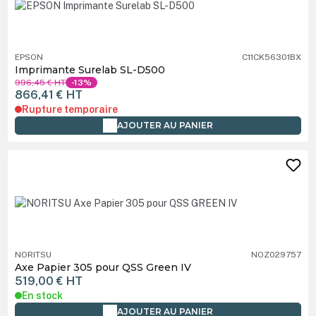
EPSON
C11CK56301BX
Imprimante Surelab SL-D500
996,45 €
HT
-13%
866,41 €
HT
Rupture temporaire
AJOUTER AU PANIER
NORITSU
NOZ029757
Axe Papier 305 pour QSS Green IV
519,00 €
HT
En stock
AJOUTER AU PANIER