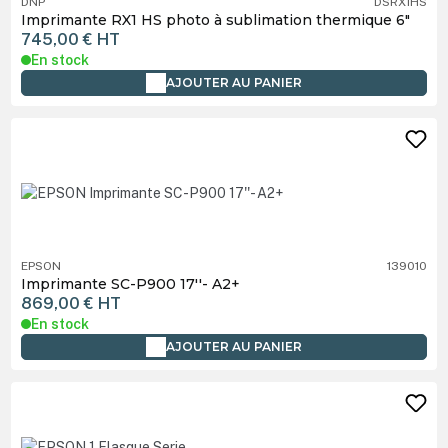
DNP
DSRX1HS
Imprimante RX1 HS photo à sublimation thermique 6"
745,00 €
HT
En stock
AJOUTER AU PANIER
EPSON
139010
Imprimante SC-P900 17''- A2+
869,00 €
HT
En stock
AJOUTER AU PANIER