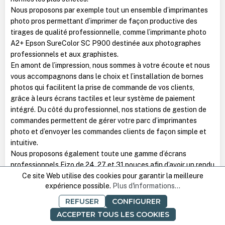
Nous proposons par exemple tout un ensemble d’imprimantes
photo pros permettant d’imprimer de façon productive des
tirages de qualité professionnelle, comme l’imprimante photo
A2+ Epson SureColor SC P900 destinée aux photographes
professionnels et aux graphistes.
En amont de l’impression, nous sommes à votre écoute et nous
vous accompagnons dans le choix et l’installation de bornes
photos qui facilitent la prise de commande de vos clients,
grâce à leurs écrans tactiles et leur système de paiement
intégré. Du côté du professionnel, nos stations de gestion de
commandes permettent de gérer votre parc d’imprimantes
photo et d’envoyer les commandes clients de façon simple et
intuitive.
Nous proposons également toute une gamme d’écrans
professionnels Eizo de 24, 27 et 31 pouces afin d’avoir un rendu
fidèle des couleurs de vos impressions. Vous trouverez d’autres
Ce site Web utilise des cookies pour garantir la meilleure
expérience possible.
Plus d'informations...
équipements périphériques pour optimiser votre flux de
production et élargir votre activité, comme des scanners photo
REFUSER
CONFIGURER
professionnels ou des sondes de calibration.
ACCEPTER TOUS LES COOKIES
Des consommables spécifiquement