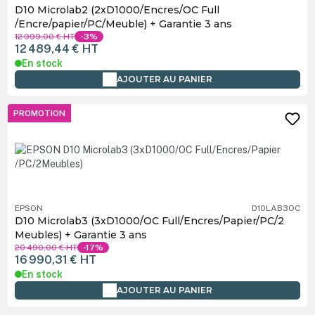
D10 Microlab2 (2xD1000/Encres/OC Full
/Encre/papier/PC/Meuble) + Garantie 3 ans
12 999,00 €
HT
-3%
12 489,44 €
HT
En stock
AJOUTER AU PANIER
PROMOTION
EPSON
D10LAB3OC
D10 Microlab3 (3xD1000/OC Full/Encres/Papier/PC/2
Meubles) + Garantie 3 ans
20 490,00 €
HT
-17%
16 990,31 €
HT
En stock
AJOUTER AU PANIER