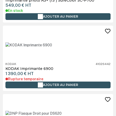
Imprimante photo A3+ (13") SureColor SC-P700
549,00 €
HT
En stock
AJOUTER AU PANIER
KODAK
41026442
KODAK Imprimante 6900
1 390,00 €
HT
Rupture temporaire
AJOUTER AU PANIER