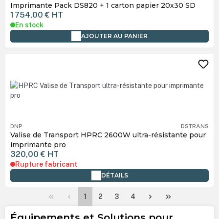
Imprimante Pack DS820 + 1 carton papier 20x30 SD
1 754,00 €
HT
En stock
AJOUTER AU PANIER
DNP
DSTRANS
Valise de Transport HPRC 2600W ultra-résistante pour
imprimante pro
320,00 €
HT
Rupture fabricant
DÉTAILS
Page
Page
Page
Page
1
2
3
4
Équipements et Solutions pour