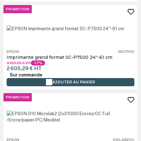
PROMOTION
EPSON
N137500
Imprimante grand format SC-P7500 24''-61 cm
3 155,25 €
HT
-17%
2 605,29 €
HT
Sur commande
AJOUTER AU PANIER
PROMOTION
EPSON
D10LAB2OC