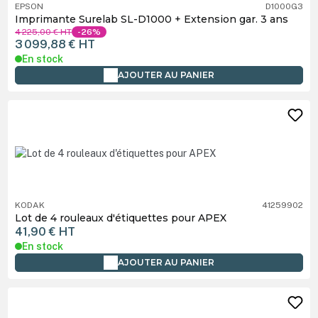
EPSON
D1000G3
Imprimante Surelab SL-D1000 + Extension gar. 3 ans
4 225,00 €
HT
-26%
3 099,88 €
HT
En stock
AJOUTER AU PANIER
KODAK
41259902
Lot de 4 rouleaux d'étiquettes pour APEX
41,90 €
HT
En stock
AJOUTER AU PANIER