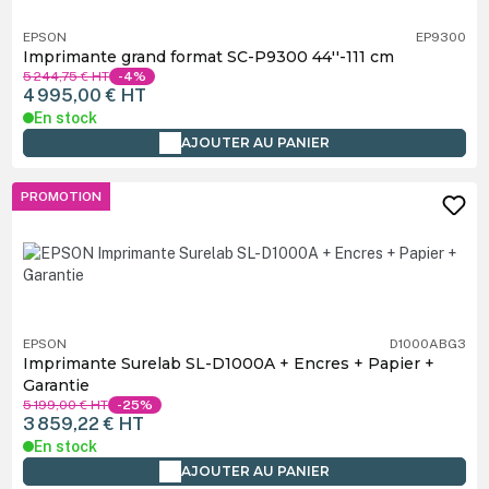
EPSON
EP9300
Imprimante grand format SC-P9300 44''-111 cm
5 244,75 €
HT
-4%
4 995,00 €
HT
En stock
AJOUTER AU PANIER
PROMOTION
EPSON
D1000ABG3
Imprimante Surelab SL-D1000A + Encres + Papier +
Garantie
5 199,00 €
HT
-25%
3 859,22 €
HT
En stock
AJOUTER AU PANIER