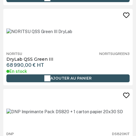
NORITSU
NORITSUGREEN3
DryLab QSS Green III
68 990,00 €
HT
En stock
AJOUTER AU PANIER
DNP
DS820KIT