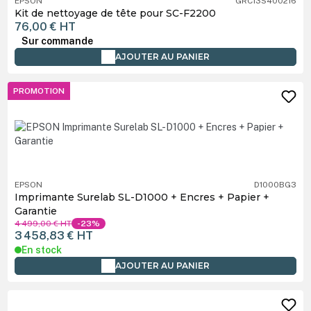
EPSON
GRC13S400216
Kit de nettoyage de tête pour SC-F2200
76,00 €
HT
Sur commande
AJOUTER AU PANIER
PROMOTION
EPSON
D1000BG3
Imprimante Surelab SL-D1000 + Encres + Papier +
Garantie
4 499,00 €
HT
-23%
3 458,83 €
HT
En stock
AJOUTER AU PANIER