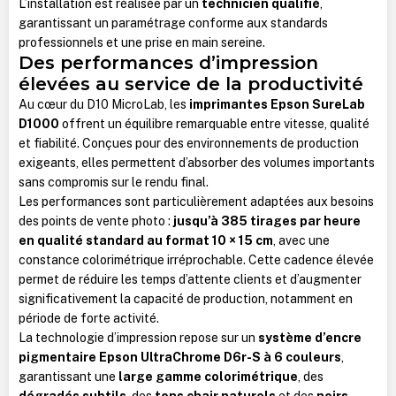
L’installation est réalisée par un
technicien qualifié
,
garantissant un paramétrage conforme aux standards
professionnels et une prise en main sereine.
Des performances d’impression
élevées au service de la productivité
Au cœur du D10 MicroLab, les
imprimantes Epson SureLab
D1000
offrent un équilibre remarquable entre vitesse, qualité
et fiabilité. Conçues pour des environnements de production
exigeants, elles permettent d’absorber des volumes importants
sans compromis sur le rendu final.
Les performances sont particulièrement adaptées aux besoins
des points de vente photo :
jusqu’à 385 tirages par heure
en qualité standard au format 10 × 15 cm
, avec une
constance colorimétrique irréprochable. Cette cadence élevée
permet de réduire les temps d’attente clients et d’augmenter
significativement la capacité de production, notamment en
période de forte activité.
La technologie d’impression repose sur un
système d’encre
pigmentaire Epson UltraChrome D6r-S à 6 couleurs
,
garantissant une
large gamme colorimétrique
, des
dégradés subtils
, des
tons chair naturels
et des
noirs