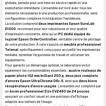
globale, pensée pour une mise en service rapide et une
exploitation immédiate. L’ensemble est livré avec tous les
éléments nécessaires à une production professionnelle, sans
configuration complexe ni intégration fastidieuse.
La solution comprend
deux imprimantes Epson SureLab
D1000
, reconnues pour leur robustesse et leur qualité
d’impression constante, ainsi qu’un
PC dédié équipé du
logiciel Epson OrderController
, véritable centre de pilotage
de votre production. À cela s’ajoute un
meuble professionnel
Tetenal
, spécifiquement conçu pour accueillir les imprimantes
minilabs, optimiser l’ergonomie de travail et sécuriser les
équipements.
Pour garantir un démarrage optimal, le laboratoire inclut
également les consommables essentiels :
quatre rouleaux de
papier photo 152 mm brillant 250 g
,
deux jeux complets
d’encres Epson UltraChrome D6r-S
, ainsi que
deux blocs
récupérateurs d’encre usagée
. L’ensemble est complété par
un
écran professionnel Eizo EV2460 de 24 pouces
,
assurant un confort visuel et une précision d’affichage
adaptés aux métiers de l’image.