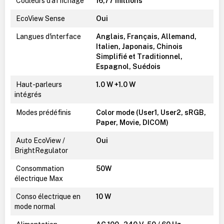
Couleurs d'affichage
16,77 millions
EcoView Sense
Oui
Langues d'interface
Anglais, Français, Allemand,
Italien, Japonais, Chinois
Simplifié et Traditionnel,
Espagnol, Suédois
Haut-parleurs
1.0 W +1.0 W
intégrés
Modes prédéfinis
Color mode (User1, User2, sRGB,
Paper, Movie, DICOM)
Auto EcoView /
Oui
BrightRegulator
Consommation
50W
électrique Max
Conso électrique en
10 W
mode normal