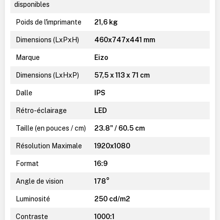
disponibles
Poids de l'imprimante
21,6 kg
Dimensions (LxPxH)
460x747x441 mm
Marque
Eizo
Dimensions (LxHxP)
57,5 x 113 x 71 cm
Dalle
IPS
Rétro-éclairage
LED
Taille (en pouces / cm)
23.8" / 60.5 cm
Résolution Maximale
1920x1080
Format
16:9
Angle de vision
178°
Luminosité
250 cd/m2
Contraste
1000:1