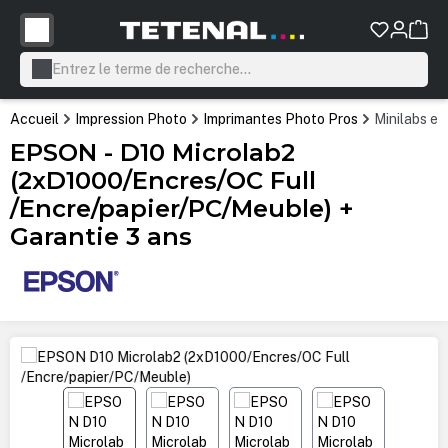
tenu principal
Accueil
Impression Photo
Imprimantes Photo Pros
Minilabs et
EPSON - D10 Microlab2
(2xD1000/Encres/OC Full
/Encre/papier/PC/Meuble) +
Garantie 3 ans
Ignorer la galerie d'images