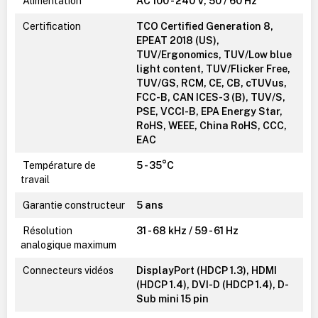
Alimentation
AC 100 - 240 V, 50 / 60 Hz
Certification
TCO Certified Generation 8,
EPEAT 2018 (US),
TUV/Ergonomics, TUV/Low blue
light content, TUV/Flicker Free,
TUV/GS, RCM, CE, CB, cTUVus,
FCC-B, CAN ICES-3 (B), TUV/S,
PSE, VCCI-B, EPA Energy Star,
RoHS, WEEE, China RoHS, CCC,
EAC
Température de
5 - 35°C
travail
Garantie constructeur
5 ans
Résolution
31 - 68 kHz / 59 - 61 Hz
analogique maximum
Connecteurs vidéos
DisplayPort (HDCP 1.3), HDMI
(HDCP 1.4), DVI-D (HDCP 1.4), D-
Sub mini 15 pin