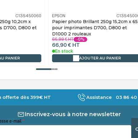
C13S450060
EPSON
C13S4500
 250g 10,2cm x
Papier photo Brillant 250g 15,2cm x 6
s D700, D800 et
pour imprimantes D700, D800 et
D1000 2 rouleaux
66,99 €
HT
-0%
66,90 €
HT
En stock
AU PANIER
AJOUTER AU PANIER
n offerte dès 399€ HT
Assistance 03 86 40 
Inscrivez-vous à notre newsletter
esse e-mail
*