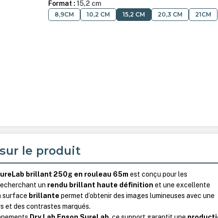
Format :
15,2 cm
8,9CM
10,2 CM
15,2 CM
20,3 CM
21CM
sur le produit
ureLab brillant 250g en rouleau 65m
est conçu pour les
 recherchant un
rendu brillant haute définition
et une excellente
Sa surface
brillante
permet d’obtenir des images lumineuses avec une
rs et des contrastes marqués.
onnements
Dry Lab Epson SureLab
, ce support garantit une
product