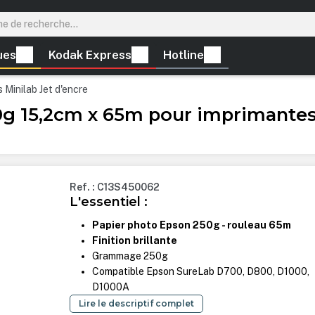
ues
Kodak Express
Hotline
 Minilab Jet d'encre
50g 15,2cm x 65m pour imprimante
Ref. : C13S450062
L'essentiel :
Papier photo Epson 250g - rouleau 65m
Finition brillante
Grammage 250g
Compatible Epson SureLab D700, D800, D1000,
D1000A
Lire le descriptif complet