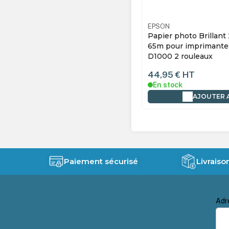
N
C13S450357BP
EPSON
r photo Brillant 250g 8,9cm x 65m
Papier photo Brillant
 imprimantes D700, D800 et
65m pour imprimante
0 4 rouleaux
D1000 2 rouleaux
5 €
HT
44,95 €
HT
ture temporaire
En stock
AJOUTER AU PANIER
AJOUTER 
Paiement sécurisé
Livraiso
Adr