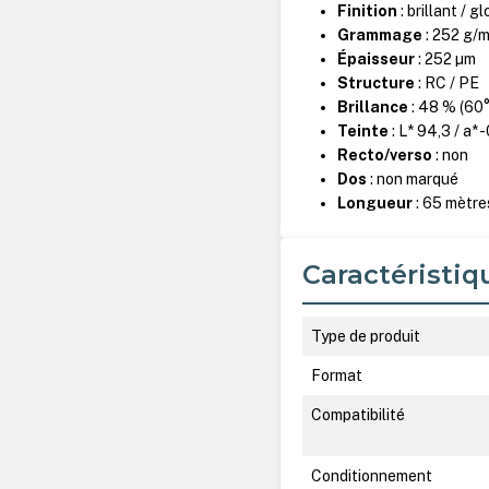
Finition
: brillant / g
Grammage
: 252 g/m
Épaisseur
: 252 µm
Structure
: RC / PE
Brillance
: 48 % (60°
Teinte
: L* 94,3 / a* -
Recto/verso
: non
Dos
: non marqué
Longueur
: 65 mètre
Caractéristiq
Type de produit
Format
Compatibilité
Conditionnement