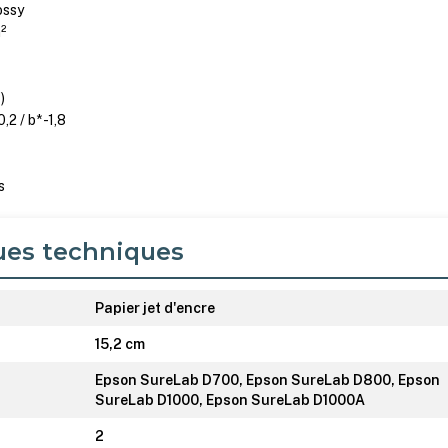
lossy
²
)
0,2 / b* -1,8
s
ues techniques
Papier jet d'encre
15,2 cm
Epson SureLab D700, Epson SureLab D800, Epson
SureLab D1000, Epson SureLab D1000A
2