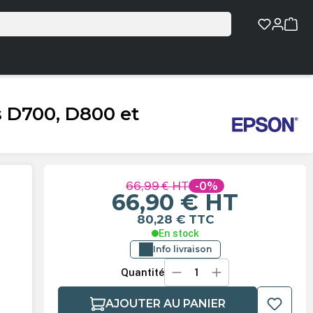
s D700, D800 et
66,99 €
HT
-0%
66,90 €
HT
80,28 €
TTC
En stock
Info livraison
Quantité
AJOUTER AU PANIER