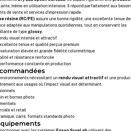
ante, même en utilisation intensive. Il répond parfaitement aux besoin
nts de vente et services d’impression rapide.
se résine (RC/PE)
assure une bonne rigidité, une excellente tenue de
nce adaptée aux manipulations quotidiennes, tout en conservant les
rillante de type
glossy
.
rendu visuel intense et attractif
excellente tenue et qualité perçue premium
 saturation élevée et grande fidélité colorimétrique
bilité et résistance renforcée
 performance constante en production
recommandées
 environnements nécessitant un
rendu visuel attractif
et une produc
lièrement aux usages où l’impact visuel est déterminant.
sionnels
in et bornes photo
mentiels
iale et retail
ramique, carré, formats standards photo
 équipements
fonctionner avec les systèmes
Epson SureLab
utilisant des