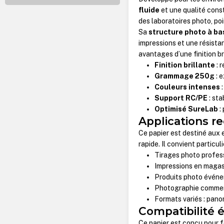
fluide
et une qualité const
des laboratoires photo, poi
Sa
structure photo à ba
impressions et une résista
avantages d’une finition b
Finition brillante
: 
Grammage 250g
: 
Couleurs intenses
:
Support RC/PE
: sta
Optimisé SureLab
:
Applications 
Ce papier est destiné aux
rapide. Il convient particu
Tirages photo profes
Impressions en magas
Produits photo événe
Photographie commerc
Formats variés : pano
Compatibilité
Ce papier est conçu pour 