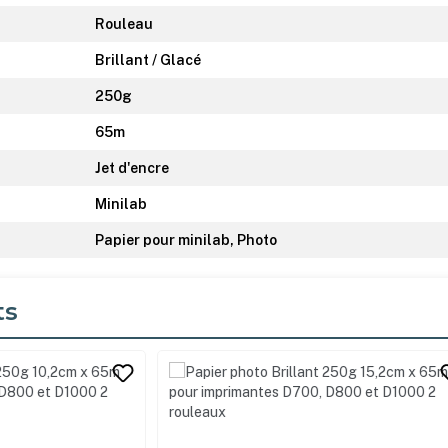
Rouleau
Brillant / Glacé
250g
65m
Jet d'encre
Minilab
Papier pour minilab, Photo
ts
its