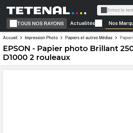
recherche
Passer à la navigation principale
Actualités
Nos Marq
TOUS NOS RAYONS
Accueil
Impression Photo
Papiers et autres Médias
Papiers
EPSON - Papier photo Brillant 2
D1000 2 rouleaux
Ignorer la galerie d'images