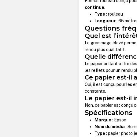
Format rouleau conçu pour
continue
.
Type
: rouleau
Longueur
: 65 mètre
Questions fré
Quel est l’intérê
Le grammage élevé permet u
rendu plus qualitatif.
Quelle différence
Le papier brillant offre de
les reflets pour un rendu p
Ce papier est-il
Oui, il est conçu pour les
constante.
Le papier est-il
Non, ce papier est conçu p
Spécifications
Marque
: Epson
Nom du média
: Sur
Type
: papier photo j