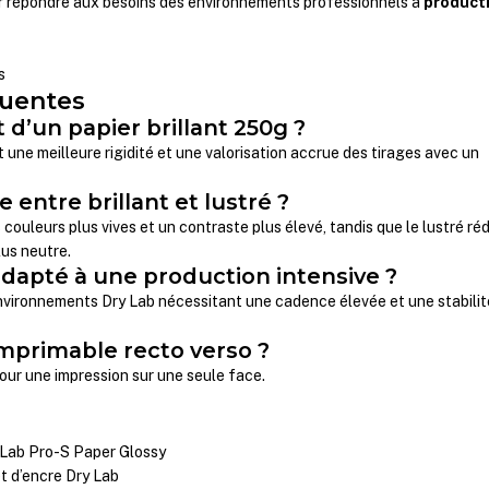
 répondre aux besoins des environnements professionnels à
product
s
quentes
t d’un papier brillant 250g ?
ne meilleure rigidité et une valorisation accrue des tirages avec un
 entre brillant et lustré ?
s couleurs plus vives et un contraste plus élevé, tandis que le lustré réd
lus neutre.
 adapté à une production intensive ?
 environnements Dry Lab nécessitant une cadence élevée et une stabilit
 imprimable recto verso ?
our une impression sur une seule face.
eLab Pro-S Paper Glossy
et d’encre Dry Lab