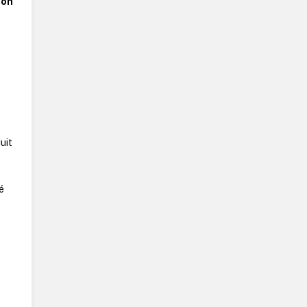
ion
uit
é