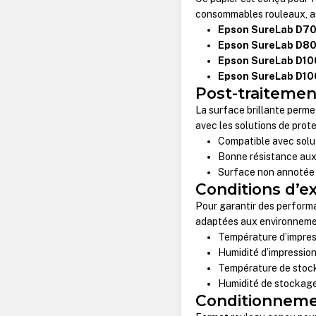
consommables rouleaux, ass
Epson SureLab D7
Epson SureLab D8
Epson SureLab D1
Epson SureLab D1
Post-traitement
La surface brillante perme
avec les solutions de prot
Compatible avec solu
Bonne résistance aux
Surface non annotée
Conditions d’ex
Pour garantir des performa
adaptées aux environneme
Température d’impress
Humidité d’impression
Température de stock
Humidité de stockage
Conditionnem