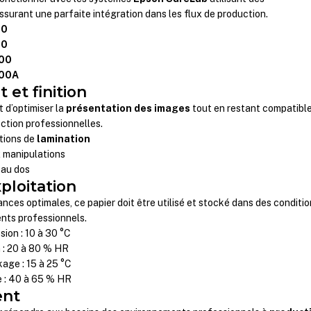
urant une parfaite intégration dans les flux de production.
00
00
000
000A
 et finition
t d’optimiser la
présentation des images
tout en restant compatibl
ection professionnelles.
tions de
lamination
 manipulations
 au dos
ploitation
nces optimales, ce papier doit être utilisé et stocké dans des conditi
nts professionnels.
ion : 10 à 30 °C
 : 20 à 80 % HR
age : 15 à 25 °C
 : 40 à 65 % HR
ent