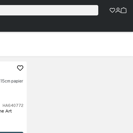
HA640772
ne Art