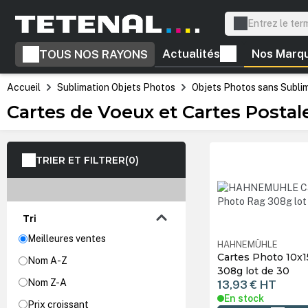
recherche
Passer à la navigation principale
Actualités
Nos Marq
TOUS NOS RAYONS
Accueil
Sublimation Objets Photos
Objets Photos sans Subli
Cartes de Voeux et Cartes Postal
TRIER ET FILTRER
(0)
Tri
Meilleures ventes
HAHNEMÜHLE
Cartes Photo 10x
Nom A-Z
308g lot de 30
Nom Z-A
13,93 €
HT
En stock
Prix croissant