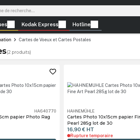
ues
Kodak Express
Hotline
mation
Cartes de Voeux et Cartes Postales
es
(2 produits)
HA640770
HAHNEMÜHLE
15cm papier Photo Rag
Cartes Photo 10x15cm papier Fi
Pearl 285g lot de 30
16,90 €
HT
Rupture temporaire