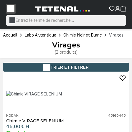
tenu principal
Accueil
Labo Argentique
Chimie Noir et Blanc
Virages
Virages
(2 produits)
TRIER ET FILTRER
KODAK
45160445
Chimie VIRAGE SELENIUM
45,00 €
HT