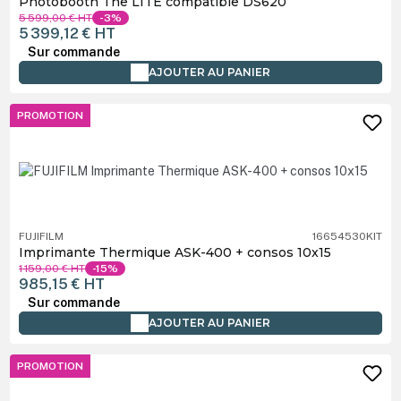
Photobooth The LITE compatible DS620
5 599,00 €
HT
-3%
5 399,12 €
HT
Sur commande
AJOUTER AU PANIER
PROMOTION
FUJIFILM
16654530KIT
Imprimante Thermique ASK-400 + consos 10x15
1 159,00 €
HT
-15%
985,15 €
HT
Sur commande
AJOUTER AU PANIER
PROMOTION