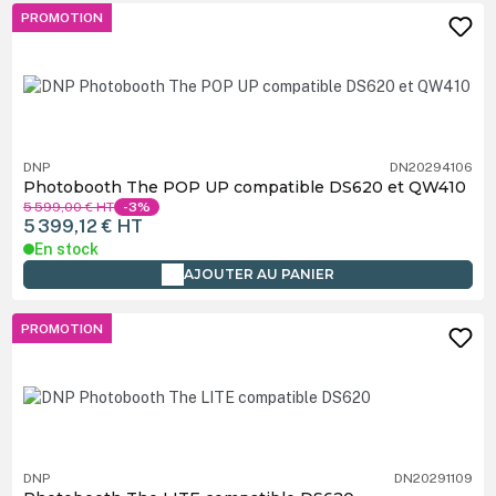
PROMOTION
DNP
DN20294106
Photobooth The POP UP compatible DS620 et QW410
5 599,00 €
HT
-3%
5 399,12 €
HT
En stock
AJOUTER AU PANIER
PROMOTION
DNP
DN20291109