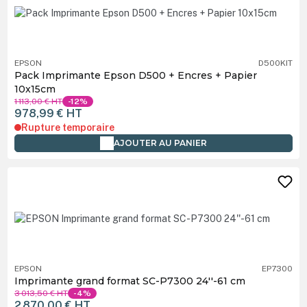
EPSON
D500KIT
Pack Imprimante Epson D500 + Encres + Papier
10x15cm
1 113,00 €
HT
-12%
978,99 €
HT
Rupture temporaire
AJOUTER AU PANIER
EPSON
EP7300
Imprimante grand format SC-P7300 24''-61 cm
3 013,50 €
HT
-4%
2 870,00 €
HT