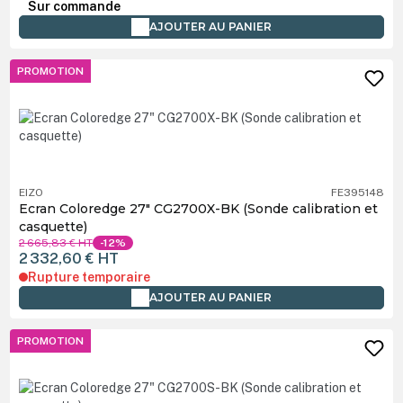
Sur commande
AJOUTER AU PANIER
PROMOTION
EIZO
FE395148
Ecran Coloredge 27" CG2700X-BK (Sonde calibration et
casquette)
2 665,83 €
HT
-12%
2 332,60 €
HT
Rupture temporaire
AJOUTER AU PANIER
PROMOTION