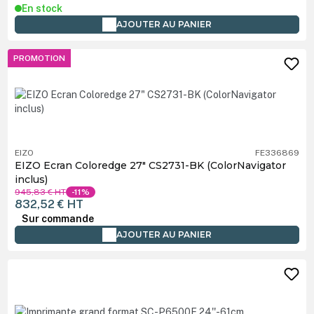
En stock
AJOUTER AU PANIER
PROMOTION
EIZO
FE336869
EIZO Ecran Coloredge 27" CS2731-BK (ColorNavigator
inclus)
945,83 €
HT
-11%
832,52 €
HT
Sur commande
AJOUTER AU PANIER