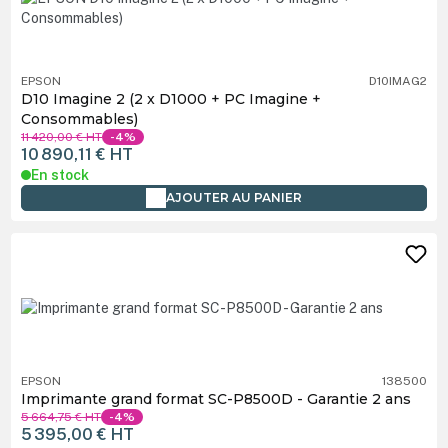
EPSON
D10IMAG2
D10 Imagine 2 (2 x D1000 + PC Imagine +
Consommables)
11 420,00 €
HT
-4%
10 890,11 €
HT
En stock
AJOUTER AU PANIER
EPSON
138500
Imprimante grand format SC-P8500D - Garantie 2 ans
5 664,75 €
HT
-4%
5 395,00 €
HT