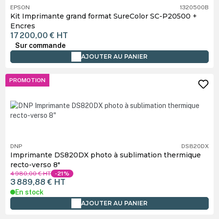
EPSON
1320500B
Kit Imprimante grand format SureColor SC-P20500 +
Encres
17 200,00 €
HT
Sur commande
AJOUTER AU PANIER
PROMOTION
DNP
DS820DX
Imprimante DS820DX photo à sublimation thermique
recto-verso 8"
4 980,00 €
HT
-21%
3 889,88 €
HT
En stock
AJOUTER AU PANIER