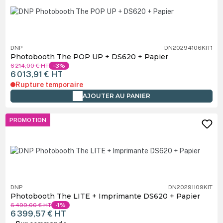
DNP
DN20294106KIT1
Photobooth The POP UP + DS620 + Papier
6 214,00 €
HT
-3%
6 013,91 €
HT
Rupture temporaire
AJOUTER AU PANIER
PROMOTION
DNP
DN20291109KIT
Photobooth The LITE + Imprimante DS620 + Papier
6 499,00 €
HT
-1%
6 399,57 €
HT