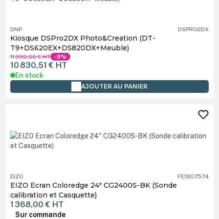
DNP
DSPRO2DX
Kiosque DSPro2DX Photo&Creation (DT-
T9+DS620EX+DS820DX+Meuble)
11 999,00 €
HT
-9%
10 830,51 €
HT
En stock
AJOUTER AU PANIER
EIZO
FE1907574
EIZO Ecran Coloredge 24" CG2400S-BK (Sonde
calibration et Casquette)
1 368,00 €
HT
Sur commande