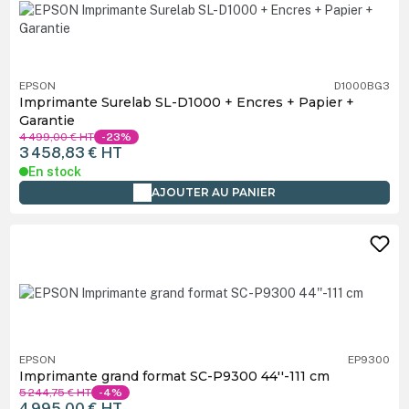
EPSON
D1000BG3
Imprimante Surelab SL-D1000 + Encres + Papier +
Garantie
4 499,00 €
HT
-23%
3 458,83 €
HT
En stock
AJOUTER AU PANIER
EPSON
EP9300
Imprimante grand format SC-P9300 44''-111 cm
5 244,75 €
HT
-4%
4 995,00 €
HT