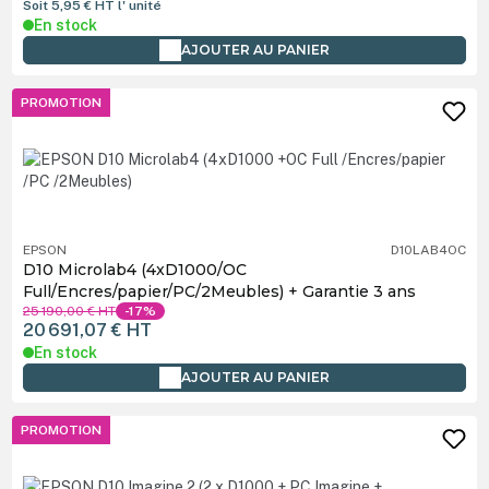
Soit 5,95 €
HT
l' unité
En stock
AJOUTER AU PANIER
PROMOTION
EPSON
D10LAB4OC
D10 Microlab4 (4xD1000/OC
Full/Encres/papier/PC/2Meubles) + Garantie 3 ans
25 190,00 €
HT
-17%
20 691,07 €
HT
En stock
AJOUTER AU PANIER
PROMOTION