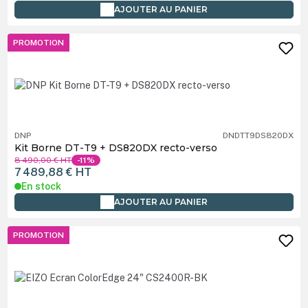
AJOUTER AU PANIER
PROMOTION
DNP
DNDTT9DS820DX
Kit Borne DT-T9 + DS820DX recto-verso
8 490,00 €
HT
-11%
7 489,88 €
HT
En stock
AJOUTER AU PANIER
PROMOTION