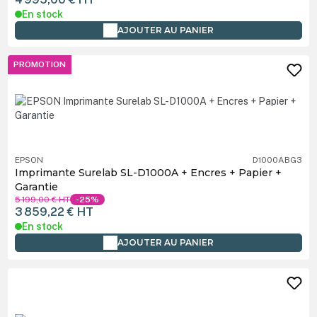
En stock
AJOUTER AU PANIER
PROMOTION
EPSON
D1000ABG3
Imprimante Surelab SL-D1000A + Encres + Papier +
Garantie
5 199,00 €
HT
-25%
3 859,22 €
HT
En stock
AJOUTER AU PANIER