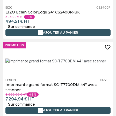
EIZO
CS2400R
EIZO Ecran ColorEdge 24" CS2400R-BK
505,90 €
HT
-2%
494,21 €
HT
Sur commande
AJOUTER AU PANIER
PROMOTION
EPSON
137700
Imprimante grand format SC-T7700DM 44'' avec
scanner
8 995,00 €
HT
-18%
7 294,94 €
HT
Sur commande
AJOUTER AU PANIER