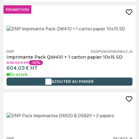
PROMOTION
DNP
DSDPQW410BUNDLE_N
Imprimante Pack QW410 + 1 carton papier 10x15 SD
678,00 €
HT
-10%
604,03 €
HT
En stock
AJOUTER AU PANIER
DNP
PACKDS_N