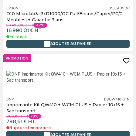
EPSON
D10LAB3OC
D10 Microlab3 (3xD1000/OC Full/Encres/Papier/PC/2
Meubles) + Garantie 3 ans
20 490,00 €
HT
-17%
16 990,31 €
HT
En stock
AJOUTER AU PANIER
PROMOTION
DNP
DSQW410KITN
Imprimante Kit QW410 + WCM PLUS + Papier 10x15 +
Sac transport
869,00 €
HT
-8%
798,61 €
HT
Rupture temporaire
AJOUTER AU PANIER