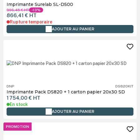
Imprimante Surelab SL-D500
996,45 €
HT
-13%
866,41 €
HT
Rupture temporaire
AJOUTER AU PANIER
DNP
DS820KIT
Imprimante Pack DS820 + 1 carton papier 20x30 SD
1 754,00 €
HT
En stock
AJOUTER AU PANIER
PROMOTION