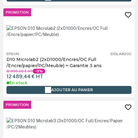
PROMOTION
EPSON
D10LAB2OC
D10 Microlab2 (2xD1000/Encres/OC Full
/Encre/papier/PC/Meuble) + Garantie 3 ans
12 999,00 €
HT
-3%
12 489,44 €
HT
En stock
AJOUTER AU PANIER
PROMOTION