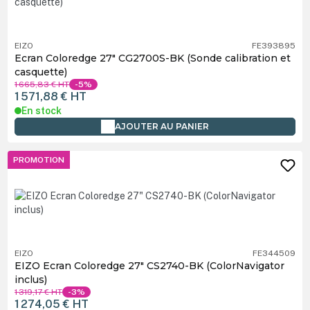
EIZO
FE393895
Ecran Coloredge 27" CG2700S-BK (Sonde calibration et
casquette)
1 665,83 €
HT
-5%
1 571,88 €
HT
En stock
AJOUTER AU PANIER
PROMOTION
EIZO
FE344509
EIZO Ecran Coloredge 27" CS2740-BK (ColorNavigator
inclus)
1 319,17 €
HT
-3%
1 274,05 €
HT