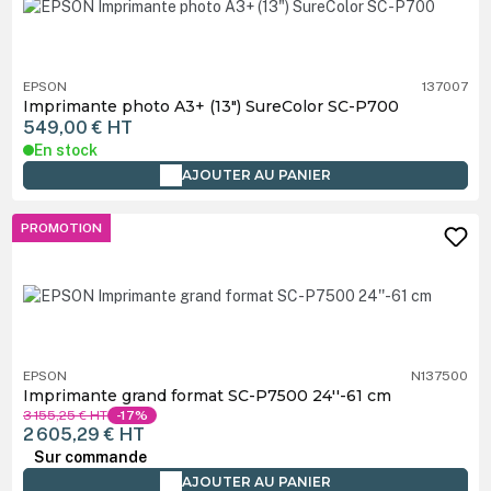
EPSON
137007
Imprimante photo A3+ (13") SureColor SC-P700
549,00 €
HT
En stock
AJOUTER AU PANIER
PROMOTION
EPSON
N137500
Imprimante grand format SC-P7500 24''-61 cm
3 155,25 €
HT
-17%
2 605,29 €
HT
Sur commande
AJOUTER AU PANIER