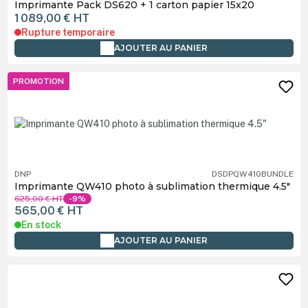
Imprimante Pack DS620 + 1 carton papier 15x20
1 089,00 €
HT
Rupture temporaire
AJOUTER AU PANIER
PROMOTION
DNP
DSDPQW410BUNDLE
Imprimante QW410 photo à sublimation thermique 4.5"
625,00 €
HT
-9%
565,00 €
HT
En stock
AJOUTER AU PANIER