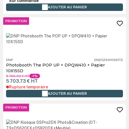
Sur commande
AJOUTER AU PANIER
PROMOTION
DNP
DN20294106KIT2
Photobooth The POP UP + DPQW410 + Papier
10X15SD
5 766,00 €
HT
-1%
5 703,73 €
HT
Rupture temporaire
AJOUTER AU PANIER
PROMOTION