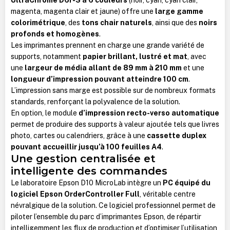
magenta, magenta clair et jaune) offre une
large gamme
colorimétrique
, des
tons chair naturels
, ainsi que des
noirs
profonds et homogènes
.
Les imprimantes prennent en charge une grande variété de
supports, notamment
papier brillant, lustré et mat
, avec
une
largeur de média allant de 89 mm à 210 mm
et une
longueur d’impression pouvant atteindre 100 cm
.
L’impression sans marge est possible sur de nombreux formats
standards, renforçant la polyvalence de la solution.
En option, le module
d’impression recto-verso automatique
permet de produire des supports à valeur ajoutée tels que livres
photo, cartes ou calendriers, grâce à une
cassette duplex
pouvant accueillir jusqu’à 100 feuilles A4
.
Une gestion centralisée et
intelligente des commandes
Le laboratoire Epson D10 MicroLab intègre un
PC équipé du
logiciel Epson OrderController Full
, véritable centre
névralgique de la solution. Ce logiciel professionnel permet de
piloter l’ensemble du parc d’imprimantes Epson, de répartir
intelligemment les flux de production et d’optimiser l’utilisation