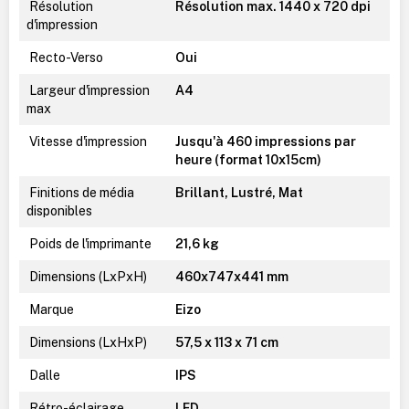
Résolution
Résolution max. 1440 x 720 dpi
d'impression
Recto-Verso
Oui
Largeur d'impression
A4
max
Vitesse d'impression
Jusqu'à 460 impressions par
heure (format 10x15cm)
Finitions de média
Brillant, Lustré, Mat
disponibles
Poids de l'imprimante
21,6 kg
Dimensions (LxPxH)
460x747x441 mm
Marque
Eizo
Dimensions (LxHxP)
57,5 x 113 x 71 cm
Dalle
IPS
Rétro-éclairage
LED