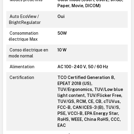
Paper, Movie, DICOM)
Auto EcoView /
Oui
BrightRegulator
Consommation
50W
électrique Max
Conso électrique en
10 W
mode normal
Alimentation
AC 100 - 240 V, 50 / 60 Hz
Certification
TCO Certified Generation 8,
EPEAT 2018 (US),
TUV/Ergonomics, TUV/Low blue
light content, TUV/Flicker Free,
TUV/GS, RCM, CE, CB, cTUVus,
FCC-B, CAN ICES-3 (B), TUV/S,
PSE, VCCI-B, EPA Energy Star,
RoHS, WEEE, China RoHS, CCC,
EAC