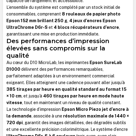
capacité de rangement et accessibilité.
L’ensemble du système est complété par un stock initial de
consommables, comprenant
8 rouleaux de papier photo
Epson 152 mm brillant 250 g
,
4 jeux d’encres Epson
UltraChrome D6r-S
et
4 blocs récupérateurs d’encre
,
garantissant une mise en production immédiate.
Des performances d’impression
élevées sans compromis sur la
qualité
Au cœur du D10 MicroLab, les imprimantes
Epson SureLab
D1000
délivrent des performances remarquables,
parfaitement adaptées à un environnement commercial
exigeant. Elles atteignent une cadence pouvant aller jusqu’à
385 tirages par heure en qualité standard au format 15
× 10 cm
, et jusqu’à
460 tirages par heure en mode haute
vitesse
, tout en maintenant un niveau de qualité constant.
La technologie d’impression
Epson Micro Piezo jet d’encre à
la demande
, associée à une
résolution maximale de 1440 ×
720 dpi
, garantit des images détaillées, des dégradés subtils
et une excellente précision colorimétrique. Le système d’encre
UltraChrome D6r-S à 6 couleurs
(noir, cyan, cyan clair,