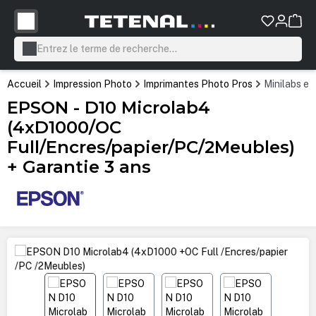
tenu principal
Accueil
Impression Photo
Imprimantes Photo Pros
Minilabs et
EPSON - D10 Microlab4
(4xD1000/OC
Full/Encres/papier/PC/2Meubles)
+ Garantie 3 ans
Ignorer la galerie d'images