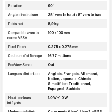
Rotation
90°
Angle d'inclinaison
35° vers le haut / 5° vers le bas
Poids net
5,9 kg
Compatible avec la
100 x 100 mm
norme VESA
Pixel Pitch
0.275 x 0.275 mm
Couleurs d'affichage
16,77 millions
EcoView Sense
Oui
Langues d'interface
Anglais, Français, Allemand,
Italien, Japonais, Chinois
Simplifié et Traditionnel,
Espagnol, Suédois
Haut-parleurs
1.0 W +1.0 W
intégrés
Modes prédéfinis
Color mode (User1, User2, sRGB,