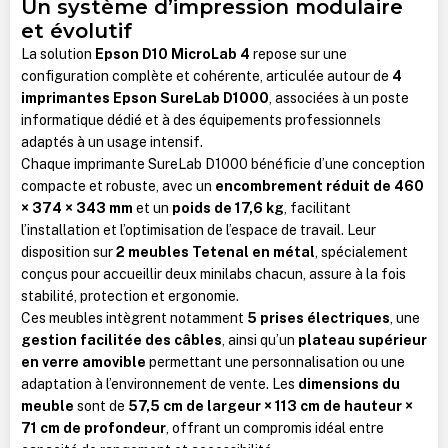
Un système d’impression modulaire
et évolutif
La solution
Epson D10 MicroLab 4
repose sur une
configuration complète et cohérente, articulée autour de
4
imprimantes Epson SureLab D1000
, associées à un poste
informatique dédié et à des équipements professionnels
adaptés à un usage intensif.
Chaque imprimante SureLab D1000 bénéficie d’une conception
compacte et robuste, avec un
encombrement réduit de 460
× 374 × 343 mm
et un
poids de 17,6 kg
, facilitant
l’installation et l’optimisation de l’espace de travail. Leur
disposition sur
2 meubles Tetenal en métal
, spécialement
conçus pour accueillir deux minilabs chacun, assure à la fois
stabilité, protection et ergonomie.
Ces meubles intègrent notamment
5 prises électriques
, une
gestion facilitée des câbles
, ainsi qu’un
plateau supérieur
en verre amovible
permettant une personnalisation ou une
adaptation à l’environnement de vente. Les
dimensions du
meuble
sont de
57,5 cm de largeur × 113 cm de hauteur ×
71 cm de profondeur
, offrant un compromis idéal entre