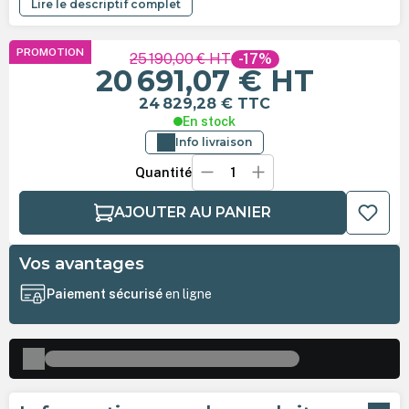
Lire le descriptif complet
PROMOTION
25 190,00 €
HT
-17%
20 691,07 €
HT
24 829,28 €
TTC
En stock
Info livraison
Quantité
AJOUTER AU PANIER
Vos avantages
Paiement sécurisé
en ligne