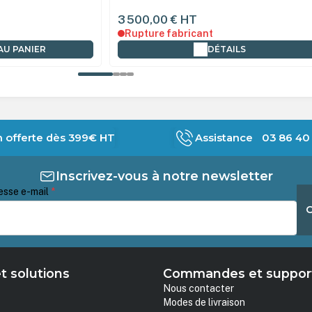
4 499,00 €
HT
-23%
3 458,83 €
HT
En stock
AILS
AJOUTER AU PANIER
n offerte dès 399€ HT
Assistance 03 86 40 
Inscrivez-vous à notre newsletter
esse e-mail
*
t solutions
Commandes et suppor
Nous contacter
Modes de livraison