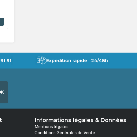
4 225,00 €
3 545,00 €
HT
3 099,8
En stock
En stock
AJOUTER AU PANIER
91 91
Expédition rapide 24/48h
OK
t
Informations légales & Données
Mentions légales
Conditions Générales de Vente