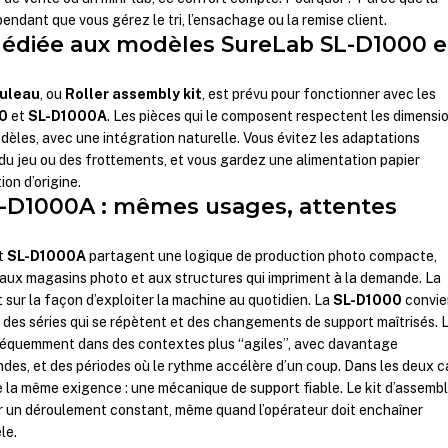
endant que vous gérez le tri, l’ensachage ou la remise client.
dédiée aux modèles SureLab SL-D1000 e
ouleau
, ou
Roller assembly kit
, est prévu pour fonctionner avec les
0
et
SL-D1000A
. Les pièces qui le composent respectent les dimensi
odèles, avec une intégration naturelle. Vous évitez les adaptations
du jeu ou des frottements, et vous gardez une alimentation papier
on d’origine.
L-D1000A : mêmes usages, attentes
t
SL-D1000A
partagent une logique de production photo compacte,
 aux magasins photo et aux structures qui impriment à la demande. La
 sur la façon d’exploiter la machine au quotidien. La
SL-D1000
convie
c des séries qui se répètent et des changements de support maîtrisés. 
réquemment dans des contextes plus “agiles”, avec davantage
es, et des périodes où le rythme accélère d’un coup. Dans les deux c
e la même exigence : une mécanique de support fiable. Le kit d’assemb
r un déroulement constant, même quand l’opérateur doit enchaîner
le.