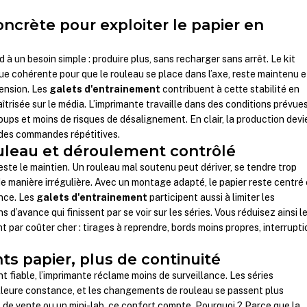
ncrète pour exploiter le papier en
 à un besoin simple : produire plus, sans recharger sans arrêt. Le kit
 cohérente pour que le rouleau se place dans l’axe, reste maintenu e
tension. Les
galets d'entrainement
contribuent à cette stabilité en
îtrisée sur le média. L’imprimante travaille dans des conditions prévue
oups et moins de risques de désalignement. En clair, la production devi
r des commandes répétitives.
uleau et déroulement contrôlé
 reste le maintien. Un rouleau mal soutenu peut dériver, se tendre trop
e manière irrégulière. Avec un montage adapté, le papier reste centré 
ance. Les
galets d'entrainement
participent aussi à limiter les
s d’avance qui finissent par se voir sur les séries. Vous réduisez ainsi l
nt par coûter cher : tirages à reprendre, bords moins propres, interrupt
ts papier, plus de continuité
t fiable, l’imprimante réclame moins de surveillance. Les séries
lleure constance, et les changements de rouleau se passent plus
 de vente ou un mini-lab, ce confort compte. Pourquoi ? Parce que la