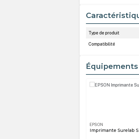
Caractéristiq
Type de produit
Compatibilité
Équipements
Ignorer la galerie de produ
N
C11CJ33301BX
EPSON
imante Surelab SL-D1000
EPSON Imprimante S
recto-verso