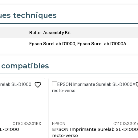
ues techniques
Roller Assembly Kit
Epson SureLab D1000, Epson SureLab D1000A
 compatibles
its
PROMOTION
C11CJ33301AX
EPSON
D1000B
urelab SL-D1000A
Imprimante Surelab SL-D1000 + Encr
+ Papier + Garantie