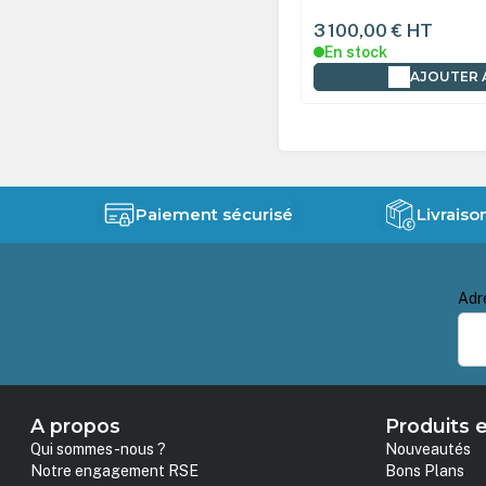
0,00 €
HT
3 500,00 €
HT
tock
Rupture fabricant
AJOUTER AU PANIER
DÉT
Paiement sécurisé
Livraiso
Adr
A propos
Produits e
Qui sommes-nous ?
Nouveautés
Notre engagement RSE
Bons Plans