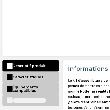
Descriptif produit
Informations 
Caractéristiques
Le
kit d’assemblage de 
permet de mettre en place u
Équipements
compatibles
nommé
Roller assembly 
rouleau, le maintenir cor
galets d'entrainement
q
les séries s’enchaînent, un