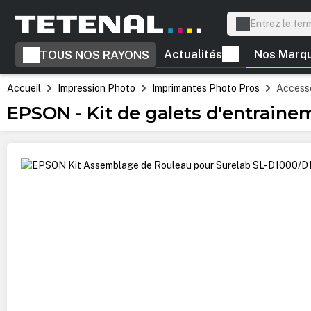
recherche
Passer à la navigation principale
Actualités
Nos Marq
TOUS NOS RAYONS
Accueil
Impression Photo
Imprimantes Photo Pros
Accesso
EPSON - Kit de galets d'entraine
Ignorer la galerie d'images