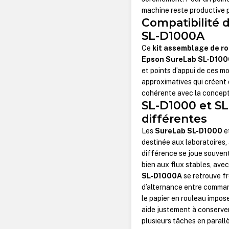
machine reste productive p
Compatibilité 
SL-D1000A
Ce
kit assemblage de r
Epson SureLab SL-D100
et points d’appui de ces m
approximatives qui créent 
cohérente avec la concepti
SL-D1000 et S
différentes
Les
SureLab SL-D1000
e
destinée aux laboratoires,
différence se joue souvent
bien aux flux stables, ave
SL-D1000A
se retrouve f
d’alternance entre command
le papier en rouleau impos
aide justement à conserve
plusieurs tâches en parallè