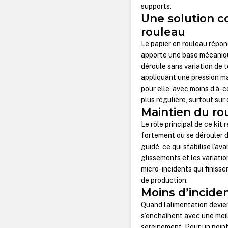
supports.
Une solution co
rouleau
Le papier en rouleau répond
apporte une base mécanique
déroule sans variation de 
appliquant une pression ma
pour elle, avec moins d’à-c
plus régulière, surtout su
Maintien du ro
Le rôle principal de ce kit
fortement ou se dérouler d
guidé, ce qui stabilise l’av
glissements et les variation
micro-incidents qui finisse
de production.
Moins d’inciden
Quand l’alimentation devien
s’enchaînent avec une mei
sereinement. Pour un point