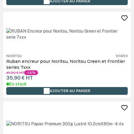
AJOUTER AU PANIER
NORITSU
101453
Ruban encreur pour Noritsu, Noritsu Green et Frontier
series 7xxx
41,90 €
HT
-14%
35,90 €
HT
En stock
AJOUTER AU PANIER