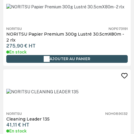
NORITSU
NOP073191
NORITSU Papier Premium 300g Lustré 30.5cmX80m -
2 rlx
275,90 €
HT
En stock
AJOUTER AU PANIER
NORITSU
NOH089032
Cleaning Leader 135
41,11 €
HT
En stock