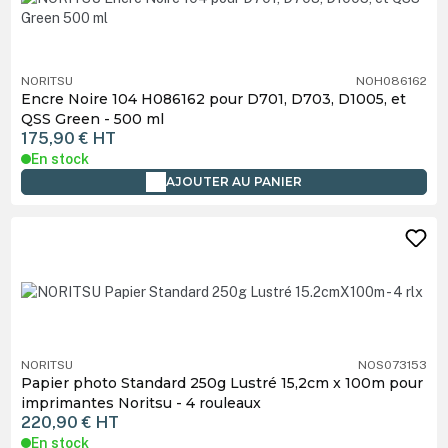
NORITSU
NOH086162
Encre Noire 104 H086162 pour D701, D703, D1005, et
QSS Green - 500 ml
175,90 €
HT
En stock
AJOUTER AU PANIER
NORITSU
NOS073153
Papier photo Standard 250g Lustré 15,2cm x 100m pour
imprimantes Noritsu - 4 rouleaux
220,90 €
HT
En stock