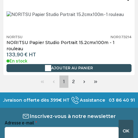
NORITSU
NOR073214
NORITSU Papier Studio Portrait 15.2cmx100m - 1
rouleau
133,90 €
HT
En stock
AJOUTER AU PANIER
Page
Page
1
2
Livraison offerte dès 399€ HT
Assistance 03 86 40 91 
Inscrivez-vous à notre newsletter
Adresse e-mail
*
OK