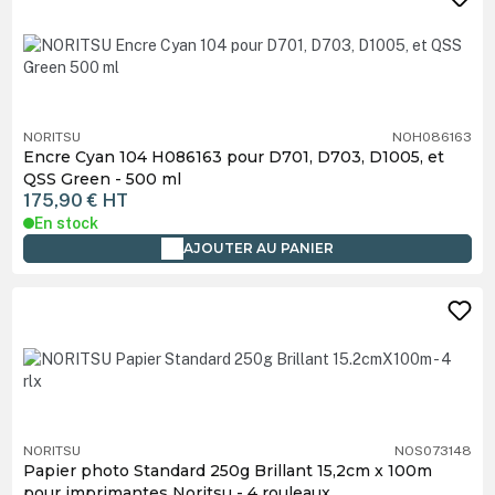
NORITSU
NOH086163
Encre Cyan 104 H086163 pour D701, D703, D1005, et
QSS Green - 500 ml
175,90 €
HT
En stock
AJOUTER AU PANIER
NORITSU
NOS073148
Papier photo Standard 250g Brillant 15,2cm x 100m
pour imprimantes Noritsu - 4 rouleaux