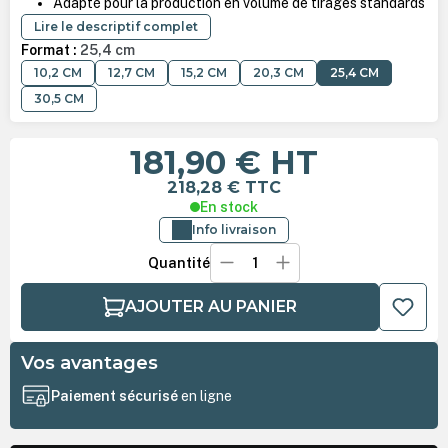
Adapté pour la production en volume de tirages standards
Lire le descriptif complet
Format :
25,4 cm
10,2 CM
12,7 CM
15,2 CM
20,3 CM
25,4 CM
30,5 CM
181,90 €
HT
218,28 €
TTC
En stock
Info livraison
Quantité
AJOUTER AU PANIER
Vos avantages
Paiement sécurisé
en ligne