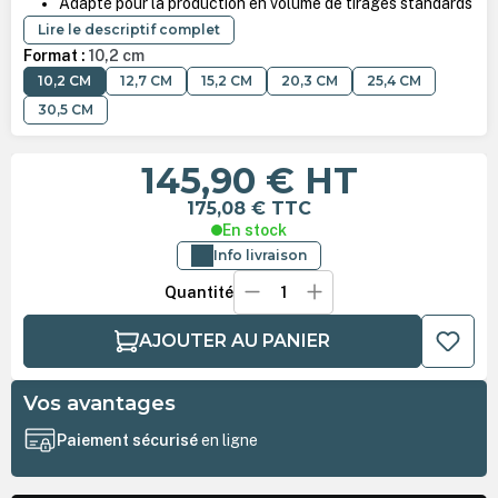
Adapté pour la production en volume de tirages standards
Lire le descriptif complet
Format :
10,2 cm
10,2 CM
12,7 CM
15,2 CM
20,3 CM
25,4 CM
30,5 CM
145,90 €
HT
175,08 €
TTC
En stock
Info livraison
Quantité
AJOUTER AU PANIER
Vos avantages
Paiement sécurisé
en ligne