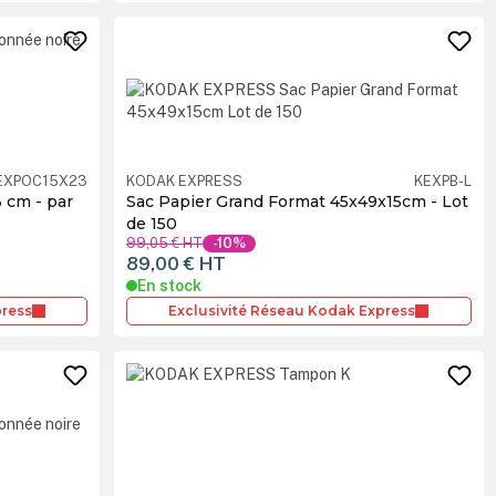
EXPOC15X23
KODAK EXPRESS
KEXPB-L
 cm - par
Sac Papier Grand Format 45x49x15cm - Lot
de 150
99,05 €
HT
-10%
89,00 €
HT
En stock
press
Exclusivité Réseau Kodak Express