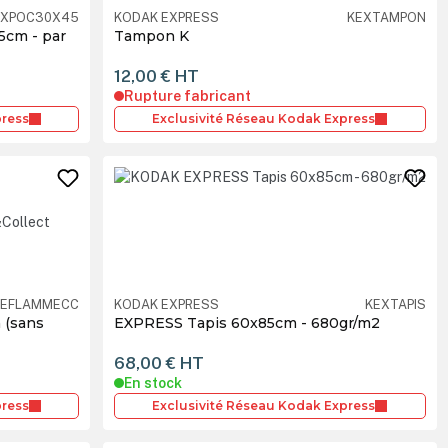
EXPOC30X45
KODAK EXPRESS
KEXTAMPON
5cm - par
Tampon K
12,00 €
HT
Rupture fabricant
press
Exclusivité Réseau Kodak Express
KEFLAMMECC
KODAK EXPRESS
KEXTAPIS
 (sans
EXPRESS Tapis 60x85cm - 680gr/m2
68,00 €
HT
En stock
press
Exclusivité Réseau Kodak Express