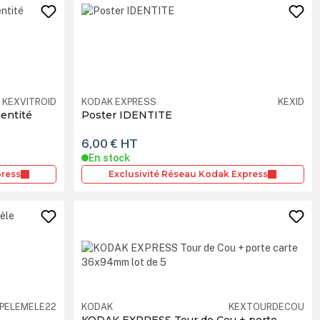
KEXVITROID
KODAK EXPRESS
KEXID
entité
Poster IDENTITE
6,00 €
HT
En stock
press
Exclusivité Réseau Kodak Express
PELEMELE22
KODAK
KEXTOURDECOU
KODAK EXPRESS Tour de Cou + porte