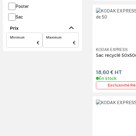
Poster
Sac
Sac papier
Prix
Minimum
Maximum
Tampon
€
€
Tapis
KODAK EXPRESS
Sac recyclé 50x50
Vitrophanie
18,60 €
HT
En stock
Exclusivité R