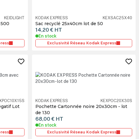
KEIDLIGHT
KODAK EXPRESS
KEXSAC25X40
 500
Sac recyclé 25x40cm lot de 50
14,20 €
HT
En stock
press
Exclusivité Réseau Kodak Express
XPOC10X15S
KODAK EXPRESS
KEXPOC20X30S
gatif Lot
Pochette Cartonnée noire 20x30cm - lot
de 130
68,00 €
HT
En stock
press
Exclusivité Réseau Kodak Express