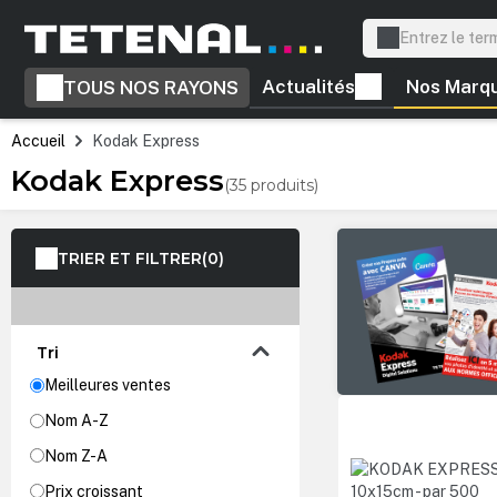
recherche
Passer à la navigation principale
Actualités
Nos Marq
TOUS NOS RAYONS
Accueil
Kodak Express
Kodak Express
(35 produits)
TRIER ET FILTRER
(0)
Tri
Meilleures ventes
Nom A-Z
Nom Z-A
Prix croissant