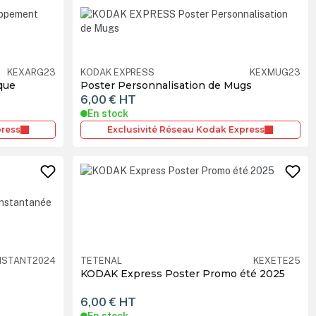
KEXARG23
KODAK EXPRESS
KEXMUG23
que
Poster Personnalisation de Mugs
6,00 €
HT
En stock
press
Exclusivité Réseau Kodak Express
NSTANT2024
TETENAL
KEXETE25
KODAK Express Poster Promo été 2025
6,00 €
HT
En stock