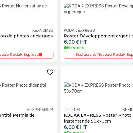
KEXNUM23
KODAK EXPRESS
ion de photos anciennes
Poster Développement argenti
6,00 €
HT
En stock
éseau Kodak Express
Exclusivité Réseau Kodak Ex
KEXPERMIS24
TETENAL
KEXI
entité Permis de
KODAK EXPRESS Poster Photo
instantanée 50x70cm
6,00 €
HT
En stock