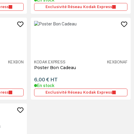
press
Exclusivité Réseau Kodak Express
KEXBON
KODAK EXPRESS
KEXBONAF
Poster Bon Cadeau
6,00 €
HT
En stock
press
Exclusivité Réseau Kodak Express