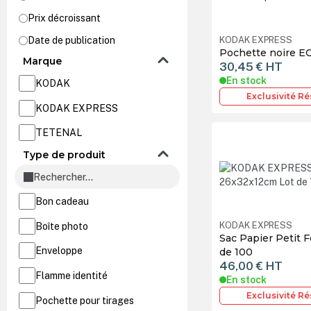
Prix décroissant
Date de publication
KODAK EXPRESS
Pochette noire E
Marque
30,45 €
HT
En stock
KODAK
Exclusivité R
KODAK EXPRESS
TETENAL
Type de produit
Bon cadeau
KODAK EXPRESS
Boîte photo
Sac Papier Petit 
Enveloppe
de 100
46,00 €
HT
Flamme identité
En stock
Exclusivité R
Pochette pour tirages