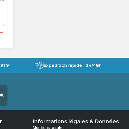
Pochette Cartonnée noire 15x23 cm -
par 200
59,98 €
HT
En stock
Exclusivité Réseau Kodak Express
91 91
Expédition rapide 24/48h
OK
t
Informations légales & Données
Mentions légales