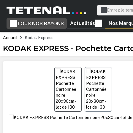
recherche
Passer à la navigation principale
Actualités
Nos Marq
TOUS NOS RAYONS
Accueil
Kodak Express
KODAK EXPRESS - Pochette Carto
Ignorer la galerie d'images