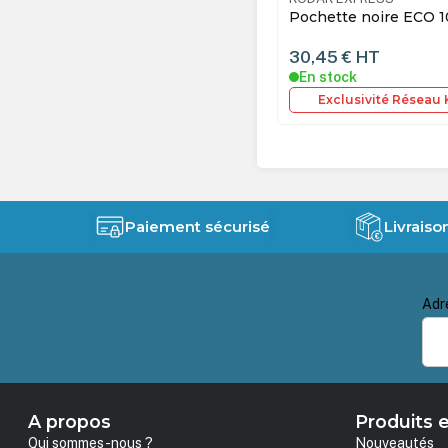
tte noire ECO 10x15cm - par 500
Pochette Cartonnée 
par 250
5 €
HT
232,00 €
HT
tock
En stock
xclusivité Réseau Kodak Express
Exclusivité Réseau
Paiement sécurisé
Livraiso
Adr
A propos
Produits e
Qui sommes-nous ?
Nouveautés