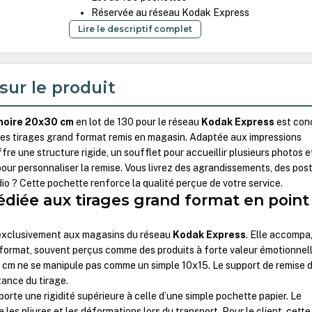
Réservée au réseau Kodak Express
Lire le descriptif complet
sur le produit
noire 20x30 cm
en lot de 130 pour le réseau
Kodak Express
est con
 les tirages grand format remis en magasin. Adaptée aux impressions
offre une structure rigide, un soufflet pour accueillir plusieurs photos e
our personnaliser la remise. Vous livrez des agrandissements, des pos
dio ? Cette pochette renforce la qualité perçue de votre service.
édiée aux tirages grand format en point
 exclusivement aux magasins du réseau
Kodak Express
. Elle accomp
 format, souvent perçus comme des produits à forte valeur émotionnell
m ne se manipule pas comme un simple 10x15. Le support de remise d
tance du tirage.
orte une rigidité supérieure à celle d’une simple pochette papier. Le
 les pliures et les déformations lors du transport. Pour le client, cette