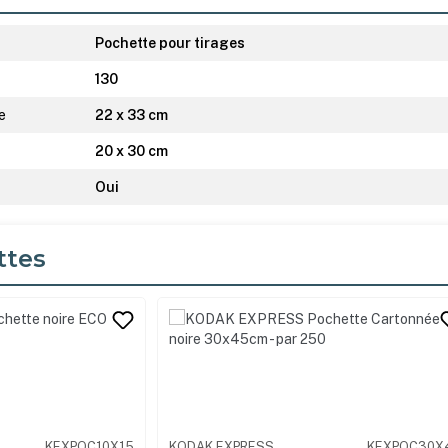
Pochette pour tirages
130
e
22 x 33 cm
20 x 30 cm
Oui
ttes
its
KEXPOC30X45
KODAK EXPRESS
KEXPOC10X1