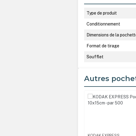
Type de produit
Conditionnement
Dimensions de la pochett
Format de tirage
Soufflet
Autres poche
Ignorer la galerie de produ
K EXPRESS
KEXPOC10X15
KODAK EXPRESS