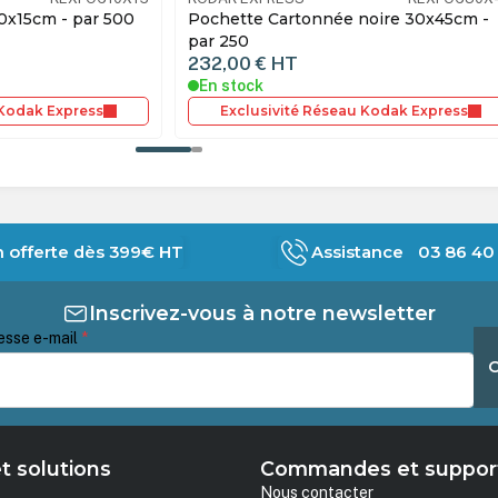
noire 30x45cm -
Pochette 13x18cm avec porte négatif
Lot de 500
38,80 €
HT
En stock
 Kodak Express
Exclusivité Réseau Kodak Express
n offerte dès 399€ HT
Assistance 03 86 40 
Inscrivez-vous à notre newsletter
esse e-mail
*
t solutions
Commandes et suppor
Nous contacter