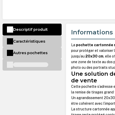
Descriptif produit
Informations 
Caractéristiques
La
pochette cartonnée 
pour protéger et valoriser
Autres pochettes
jusqu’au
20x30 cm
, elle 
une zone de texte au dos p
photo ou des portraits stu
Une solution d
de vente
Cette pochette s’adresse
la remise de tirages grand
Un agrandissement 20x30 c
être cohérent avec l’impor
La structure cartonnée app
tirage reste protégé contre