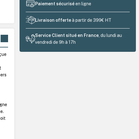
Paiement sécurisé
en ligne
Livraison offerte
à partir de 399€ HT
Service Client situé en France
, du lundi au
vendredi de 9h à 17h
çue
t
ters
agne
e.
oit