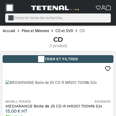
tenu principal
Accueil
Piles et Mémoire
CD et DVD
CD
CD
(1 produit)
TRIER ET FILTRER
MAXELL FRANCE
530122010
MEDIARANGE Boite de 25 CD-R MR201 700Mb 52x
15,00 €
HT