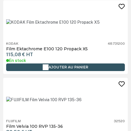
KODAK
48731200
Film Ektachrome E100 120 Propack X5
115,08 €
HT
En stock
AJOUTER AU PANIER
FUJIFILM
32520
Film Velvia 100 RVP 135-36