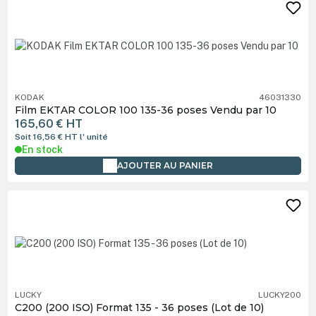
KODAK
46031330
Film EKTAR COLOR 100 135-36 poses Vendu par 10
165,60 €
HT
Soit 16,56 €
HT
l' unité
En stock
AJOUTER AU PANIER
LUCKY
LUCKY200
C200 (200 ISO) Format 135 - 36 poses (Lot de 10)