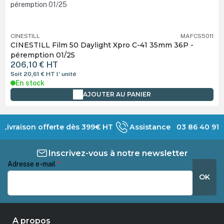
CINESTILL
MAFCS5011
CINESTILL Film 50 Daylight Xpro C-41 35mm 36P -
péremption 01/25
206,10 €
HT
Soit 20,61 €
HT
l' unité
En stock
AJOUTER AU PANIER
Livraison offerte dès 399€ HT
Assistance 03 86 40 91 
Inscrivez-vous à notre newsletter
Adresse e-mail
*
OK
A propos