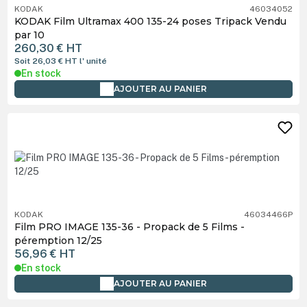
KODAK
46034052
KODAK Film Ultramax 400 135-24 poses Tripack Vendu
par 10
260,30 €
HT
Soit 26,03 €
HT
l' unité
En stock
AJOUTER AU PANIER
KODAK
46034466P
Film PRO IMAGE 135-36 - Propack de 5 Films -
péremption 12/25
56,96 €
HT
En stock
AJOUTER AU PANIER