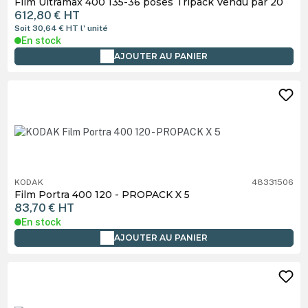
Film Ultramax 400 135-36 poses Tripack Vendu par 20
612,80 €
HT
Soit 30,64 €
HT
l' unité
En stock
AJOUTER AU PANIER
KODAK
48331506
Film Portra 400 120 - PROPACK X 5
83,70 €
HT
En stock
AJOUTER AU PANIER