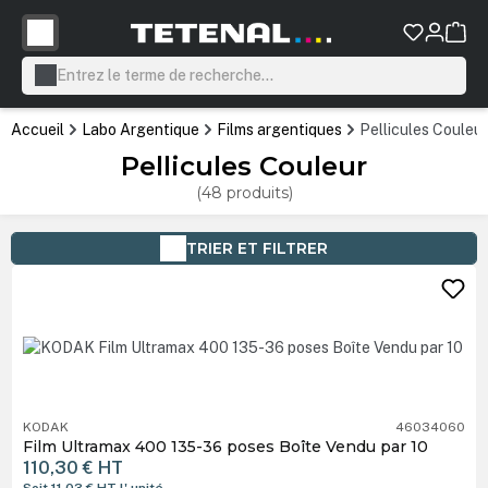
tenu principal
Accueil
Labo Argentique
Films argentiques
Pellicules Couleur
Pellicules Couleur
(48 produits)
TRIER ET FILTRER
KODAK
46034060
Film Ultramax 400 135-36 poses Boîte Vendu par 10
110,30 €
HT
Soit 11,03 €
HT
l' unité