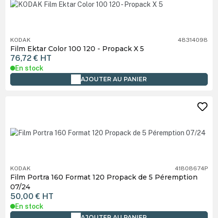
KODAK
48314098
Film Ektar Color 100 120 - Propack X 5
76,72 €
HT
En stock
AJOUTER AU PANIER
KODAK
41808674P
Film Portra 160 Format 120 Propack de 5 Péremption
07/24
50,00 €
HT
En stock
AJOUTER AU PANIER