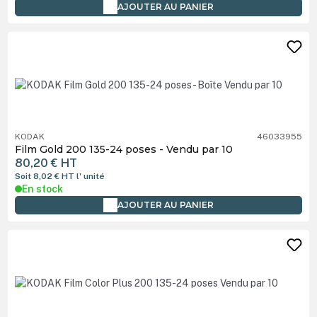
AJOUTER AU PANIER
KODAK
46033955
Film Gold 200 135-24 poses - Vendu par 10
80,20 €
HT
Soit 8,02 €
HT
l' unité
En stock
AJOUTER AU PANIER