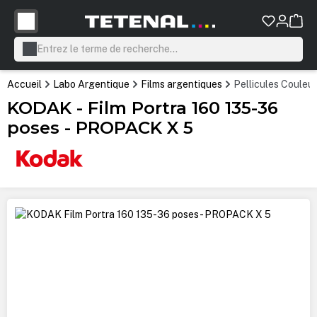
tenu principal
Accueil
Labo Argentique
Films argentiques
Pellicules Couleur
KODAK - Film Portra 160 135-36
poses - PROPACK X 5
Ignorer la galerie d'images