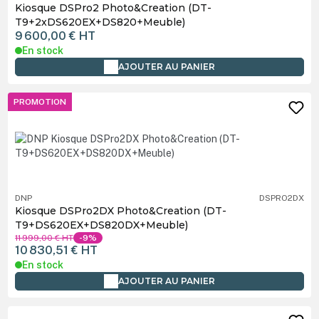
Kiosque DSPro2 Photo&Creation (DT-
T9+2xDS620EX+DS820+Meuble)
9 600,00 €
HT
En stock
AJOUTER AU PANIER
PROMOTION
DNP
DSPRO2DX
Kiosque DSPro2DX Photo&Creation (DT-
T9+DS620EX+DS820DX+Meuble)
11 999,00 €
HT
-9%
10 830,51 €
HT
En stock
AJOUTER AU PANIER