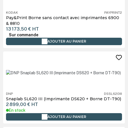
KODAK
PAYPRINT2
Pay&Print Borne sans contact avec imprimantes 6900
& 8810
13 173,50 €
HT
Sur commande
AJOUTER AU PANIER
DNP
DSSL620III
Snaplab SL620 III (Imprimante DS620 + Borne DT-T90)
2 899,00 €
HT
En stock
AJOUTER AU PANIER