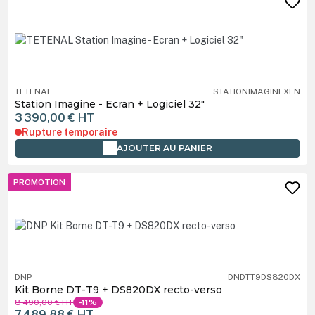
TETENAL
STATIONIMAGINEXLN
Station Imagine - Ecran + Logiciel 32"
3 390,00 €
HT
Rupture temporaire
AJOUTER AU PANIER
PROMOTION
DNP
DNDTT9DS820DX
Kit Borne DT-T9 + DS820DX recto-verso
8 490,00 €
HT
-11%
7 489,88 €
HT